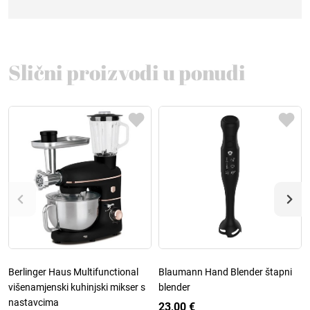
Slični proizvodi u ponudi
Berlinger Haus Multifunctional
Blaumann Hand Blender štapni
višenamjenski kuhinjski mikser s
blender
nastavcima
23,00 €