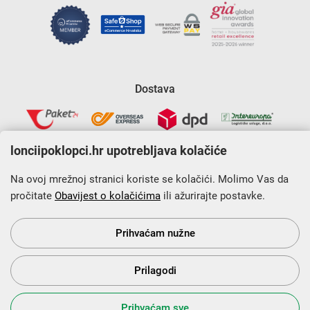
Dostava
lonciipoklopci.hr upotrebljava kolačiće
Na ovoj mrežnoj stranici koriste se kolačići. Molimo Vas da
pročitate
Obavijest o kolačićima
ili ažurirajte postavke.
Krajnji primatelj financijskog instrumenta sufinanciranog iz
Europskog fonda za regionalni razvoj u sklopu Operativnog
programa „Konkurentnost i kohezija”.
Prihvaćam nužne
Prilagodi
s Vama od 2014. godine!
Prihvaćam sve