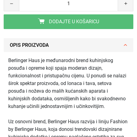
DODAJTE U KOŠARICU
OPIS PROIZVODA
Berlinger Haus je međunarodni brend kuhinjskog
posuđa i opreme koji spaja moderan dizajn,
funkcionalnost i pristupačnu cijenu. U ponudi se nalazi
širok spektar proizvoda, od lonaca i tava, setova
posuđa i noževa do malih kućanskih aparata i
kuhinjskih dodataka, osmišljenih kako bi svakodnevno
kuhanje učinili jednostavnijim i učinkovitijim.
Uz osnovni brend, Berlinger Haus razvija i liniju Fashion
by Berlinger Haus, koja donosi trendovski dizajnirane
kuhinjske dodatke i opremu naglašene estetike za sve