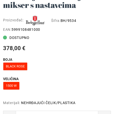
mikser s nastavcima
Proizvođač:
Šifra:
BH/9534
EAN:
5999108481000
DOSTUPNO
378,00 €
BOJA
BLACK ROSE
VELIČINA
1500 W
Materijali:
NEHRĐAJUĆI ČELIK/PLASTIKA