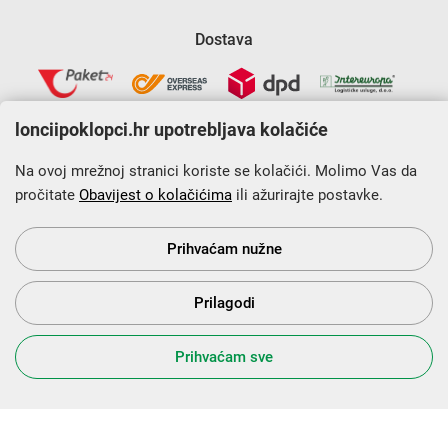
Dostava
lonciipoklopci.hr upotrebljava kolačiće
Na ovoj mrežnoj stranici koriste se kolačići. Molimo Vas da
pročitate
Obavijest o kolačićima
ili ažurirajte postavke.
Krajnji primatelj financijskog instrumenta sufinanciranog iz
Europskog fonda za regionalni razvoj u sklopu Operativnog
programa „Konkurentnost i kohezija”.
Prihvaćam nužne
Prilagodi
s Vama od 2014. godine!
Prihvaćam sve