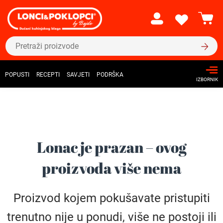
POPUSTI
RECEPTI
SAVJETI
PODRŠKA
IZBORNIK
Lonac je prazan – ovog
proizvoda više nema
Proizvod kojem pokušavate pristupiti
trenutno nije u ponudi, više ne postoji ili