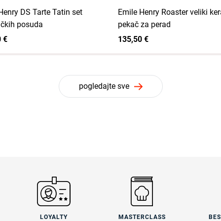
Henry DS Tarte Tatin set
Emile Henry Roaster veliki ke
čkih posuda
pekač za perad
 €
135,50 €
pogledajte sve
LOYALTY
MASTERCLASS
BE