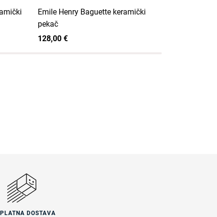
ramički
Emile Henry Baguette keramički
Emile Henry
pekač
keramički p
128,00 €
120,00 €
SPLATNA DOSTAVA