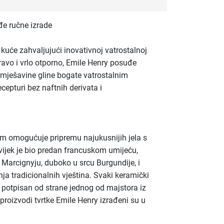
e ručne izrade
 kuće zahvaljujući inovativnoj vatrostalnoj
ravo i vrlo otporno, Emile Henry posuđe
 mješavine gline bogate vatrostalnim
ecepturi bez naftnih derivata i
m omogućuje pripremu najukusnijih jela s
ijek je bio predan francuskom umijeću,
u Marcignyju, duboko u srcu Burgundije, i
a tradicionalnih vještina. Svaki keramički
i potpisan od strane jednog od majstora iz
 proizvodi tvrtke Emile Henry izrađeni su u