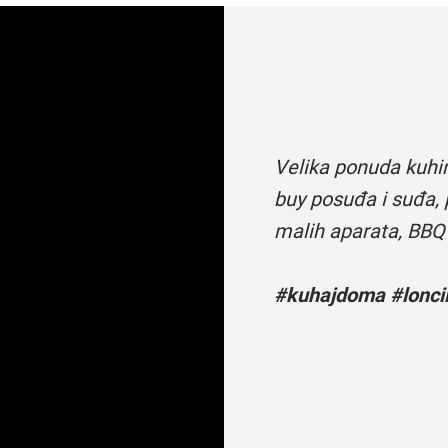
Velika ponuda kuhi
buy posuđa i suđa, 
malih aparata, BBQ
#kuhajdoma #loncii