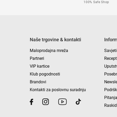
100% Safe Shop
Naše trgovine & kontakti
Infor
Maloprodajna mreža
Savjeti
Partneri
Recept
VIP kartice
Uputst
Klub pogodnosti
Posebn
Brandovi
Newsle
Kontakti za poslovnu suradnju
Podrš
Pitanja
Raskid