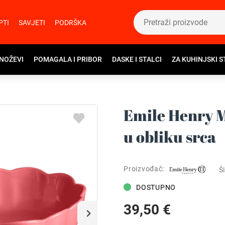
PTI
SAVJETI
PODRŠKA
 NOŽEVI
POMAGALA I PRIBOR
DASKE I STALCI
ZA KUHINJSKI S
Emile Henry 
u obliku srca
Proizvođač:
Ši
DOSTUPNO
39,50 €