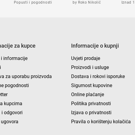
Popusti i pogodnosti
by Roko Nikolić
Iznad 1
macije za kupce
Informacije o kupnji
 i informacije
Uvjeti prodaje
i
Proizvodi i usluge
va za uporabu proizvoda
Dostava i rokovi isporuke
e pogodnosti
Sigurnost kupovine
tter
Online plaćanje
ka kupcima
Politika privatnosti
 i odgovori
Izjava o privatnosti
 ugovora
Pravila o korištenju kolačića