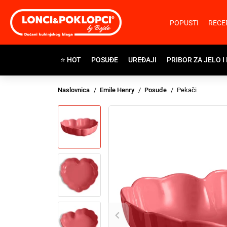
POPUSTI
RECE
⭐ HOT
POSUĐE
UREĐAJI
PRIBOR ZA JELO I
Naslovnica
Emile Henry
Posuđe
Pekači