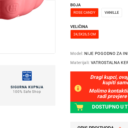
BOJA
ROSE CANDY
VANILLE
VELIČINA
24,5X26,5 CM
Model:
NIJE POGODNO ZA I
Materijali:
VATROSTALNA KE
Dragi kupci, ova
kupiti sam
SIGURNA KUPNJA
Molimo kontaktir
100% Safe Shop
radi provjere 
DOSTUPNO U 