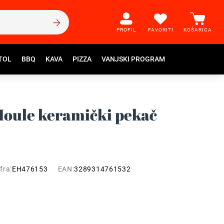
PROFIL
FAVORITI
KOŠARICA
TOL
BBQ
KAVA
PIZZA
VANJSKI PROGRAM
Moule keramički pekač
fra:
EH476153
EAN:
3289314761532