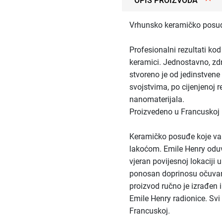
OPIS PROIZVODA
Vrhunsko keramičko posuđ
Profesionalni rezultati kod
keramici. Jednostavno, zd
stvoreno je od jedinstvene
svojstvima, po cijenjenoj r
nanomaterijala.
Proizvedeno u Francuskoj
Keramičko posuđe koje va
lakoćom. Emile Henry oduv
vjeran povijesnoj lokaciji 
ponosan doprinosu očuvanj
proizvod ručno je izrađen 
Emile Henry radionice. Svi
Francuskoj.