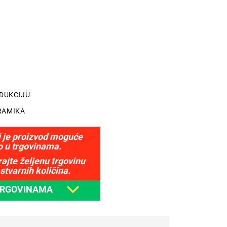
NDUKCIJU
RAMIKA
j je proizvod moguće
o u trgovinama.
ajte željenu trgovinu
stvarnih količina.
TRGOVINAMA