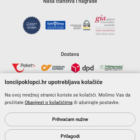
Naša članstva i nagrade
Dostava
lonciipoklopci.hr upotrebljava kolačiće
Na ovoj mrežnoj stranici koriste se kolačići. Molimo Vas da
pročitate
Obavijest o kolačićima
ili ažurirajte postavke.
Krajnji primatelj financijskog instrumenta sufinanciranog iz
Europskog fonda za regionalni razvoj u sklopu Operativnog
programa „Konkurentnost i kohezija”.
Prihvaćam nužne
Prilagodi
s Vama od 2014. godine!