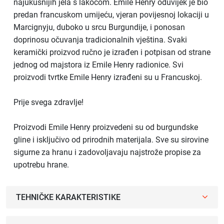
najukusnijih jela s lakoćom. Emile Henry oduvijek je bio
predan francuskom umijeću, vjeran povijesnoj lokaciji u
Marcignyju, duboko u srcu Burgundije, i ponosan
doprinosu očuvanja tradicionalnih vještina. Svaki
keramički proizvod ručno je izrađen i potpisan od strane
jednog od majstora iz Emile Henry radionice. Svi
proizvodi tvrtke Emile Henry izrađeni su u Francuskoj.
Prije svega zdravlje!
Proizvodi Emile Henry proizvedeni su od burgundske
gline i isključivo od prirodnih materijala. Sve su sirovine
sigurne za hranu i zadovoljavaju najstrože propise za
upotrebu hrane.
TEHNIČKE KARAKTERISTIKE