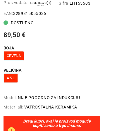
Proizvođač:
Šifra:
EH155503
EAN:
3289315055036
DOSTUPNO
89,50 €
BOJA
CRVENA
VELIČINA
4,5 L
Model:
NIJE POGODNO ZA INDUKCIJU
Materijali:
VATROSTALNA KERAMIKA
Dragi kupci, ovaj je proizvod moguće
kupiti samo u trgovinama.