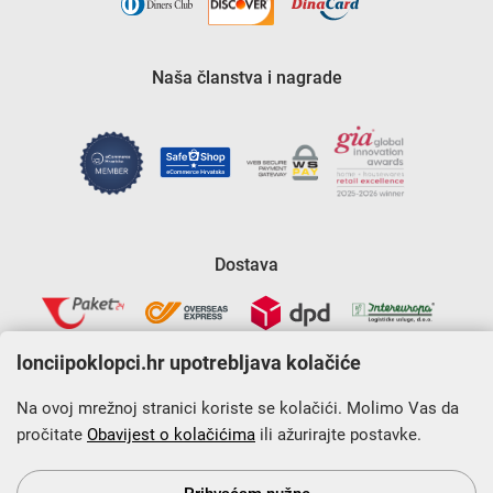
Naša članstva i nagrade
Dostava
lonciipoklopci.hr upotrebljava kolačiće
Na ovoj mrežnoj stranici koriste se kolačići. Molimo Vas da
pročitate
Obavijest o kolačićima
ili ažurirajte postavke.
Krajnji primatelj financijskog instrumenta sufinanciranog iz
Europskog fonda za regionalni razvoj u sklopu Operativnog
programa „Konkurentnost i kohezija”.