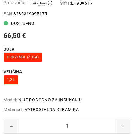
Proizvođač:
Šifra:
EH909517
EAN:
3289319095175
DOSTUPNO
66,50 €
BOJA
PROVENCE (ŽUTA)
VELIČINA
1,2 L
Model:
NIJE POGODNO ZA INDUKCIJU
Materijali:
VATROSTALNA KERAMIKA