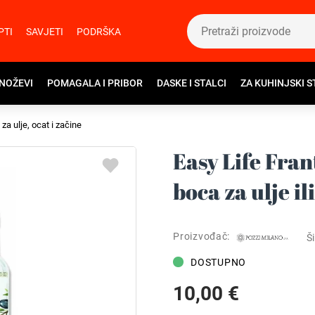
PTI
SAVJETI
PODRŠKA
 NOŽEVI
POMAGALA I PRIBOR
DASKE I STALCI
ZA KUHINJSKI S
za ulje, ocat i začine
Easy Life Fra
boca za ulje il
Proizvođač:
Ši
DOSTUPNO
10,00 €