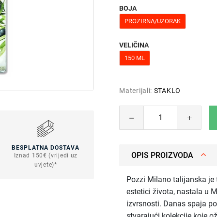
BOJA
PROZIRNA/UZORAK
VELIČINA
150 ML
Materijali:
STAKLO
BESPLATNA DOSTAVA
OPIS PROIZVODA
Iznad 150€ (vrijedi uz
uvjete)*
Pozzi Milano talijanska je
estetici života, nastala u 
izvrsnosti. Danas spaja pov
stvarajući kolekcije koje o