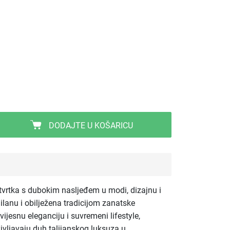
DODAJTE U KOŠARICU
 tvrtka s dubokim nasljeđem u modi, dizajnu i
Milanu i obilježena tradicijom zanatske
ijesnu eleganciju i suvremeni lifestyle,
življavaju duh talijanskog luksuza u