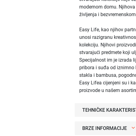
modernom domu. Njihova filo
življenja i bezvremenskom
Easy Life, kao njihov part
unosi razigranu kreativno
kolekciju. Njihovi proizvod
stvarajući predmete koji u
Specijalnost im je izrada l
pribora i suđa od iznimno 
stakla i bambusa, pogodno
Easy Lifea cijenjeni su i k
proizvode u našem asorti
TEHNIČKE KARAKTERIS
BRZE INFORMACIJE