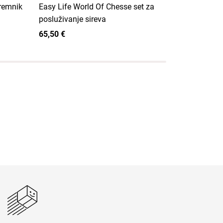
premnik
Easy Life World Of Chesse set za
Easy Life K
posluživanje sireva
kuhinjskog 
65,50 €
65,50 €