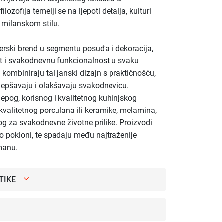
zofija temelji se na ljepoti detalja, kulturi
 milanskom stilu.
nerski brend u segmentu posuđa i dekoracija,
st i svakodnevnu funkcionalnost u svaku
i kombiniraju talijanski dizajn s praktičnošću,
ljepšavaju i olakšavaju svakodnevicu.
ijepog, korisnog i kvalitetnog kuhinjskog
kvalitetnog porculana ili keramike, melamina,
g za svakodnevne životne prilike. Proizvodi
ao pokloni, te spadaju među najtraženije
manu.
TIKE