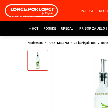
POPUSTI
RECE
⭐ HOT
POSUĐE
UREĐAJI
PRIBOR ZA JELO I
Naslovnica
POZZI MILANO
Za kuhinjski stol
Boce 