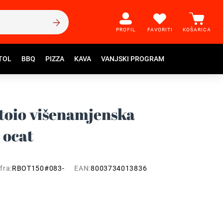
PROFIL
FAVORITI
KOŠARICA
TOL
BBQ
PIZZA
KAVA
VANJSKI PROGRAM
ntoio višenamjenska
i ocat
fra:
RBOT150#083-
EAN:
8003734013836