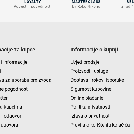
LOYALTY
MASTERCLASS
BE
Popusti i pogodnosti
by Roko Nikolić
Iznad 1
macije za kupce
Informacije o kupnji
 i informacije
Uvjeti prodaje
i
Proizvodi i usluge
va za uporabu proizvoda
Dostava i rokovi isporuke
e pogodnosti
Sigurnost kupovine
tter
Online plaćanje
ka kupcima
Politika privatnosti
 i odgovori
Izjava o privatnosti
 ugovora
Pravila o korištenju kolačića