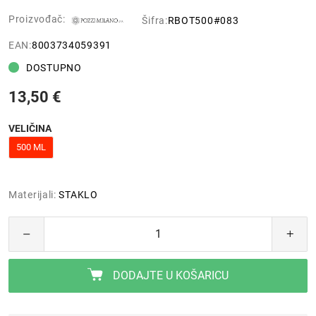
Proizvođač:
Šifra:
RBOT500#083
EAN:
8003734059391
DOSTUPNO
13,50 €
VELIČINA
500 ML
Materijali:
STAKLO
DODAJTE U KOŠARICU