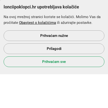
lonciipoklopci.hr upotrebljava kolačiće
Na ovoj mrežnoj stranici koriste se kolačići. Molimo Vas da
pročitate
Obavijest o kolačićima
ili ažurirajte postavke.
Krajnji primatelj financijskog instrumenta sufinanciranog iz
Europskog fonda za regionalni razvoj u sklopu Operativnog
programa „Konkurentnost i kohezija”.
Prihvaćam nužne
Prilagodi
s Vama od 2014. godine!
Prihvaćam sve