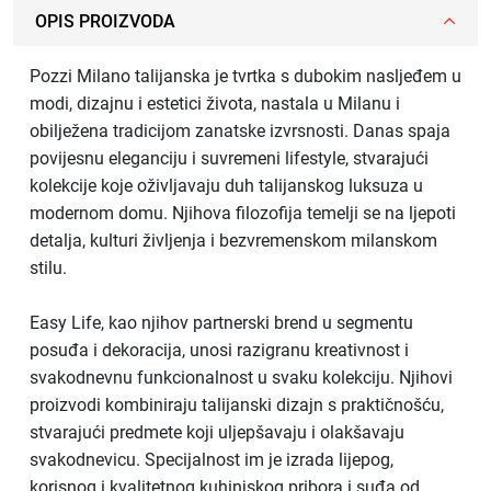
OPIS PROIZVODA
Pozzi Milano talijanska je tvrtka s dubokim nasljeđem u
modi, dizajnu i estetici života, nastala u Milanu i
obilježena tradicijom zanatske izvrsnosti. Danas spaja
povijesnu eleganciju i suvremeni lifestyle, stvarajući
kolekcije koje oživljavaju duh talijanskog luksuza u
modernom domu. Njihova filozofija temelji se na ljepoti
detalja, kulturi življenja i bezvremenskom milanskom
stilu.
Easy Life, kao njihov partnerski brend u segmentu
posuđa i dekoracija, unosi razigranu kreativnost i
svakodnevnu funkcionalnost u svaku kolekciju. Njihovi
proizvodi kombiniraju talijanski dizajn s praktičnošću,
stvarajući predmete koji uljepšavaju i olakšavaju
svakodnevicu. Specijalnost im je izrada lijepog,
korisnog i kvalitetnog kuhinjskog pribora i suđa od