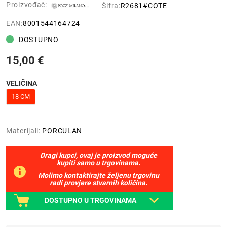
Proizvođač:
Šifra:
R2681#COTE
EAN:
8001544164724
DOSTUPNO
15,00 €
VELIČINA
18 CM
Materijali:
PORCULAN
Dragi kupci, ovaj je proizvod moguće
kupiti samo u trgovinama.
Molimo kontaktirajte željenu trgovinu
radi provjere stvarnih količina.
DOSTUPNO U TRGOVINAMA