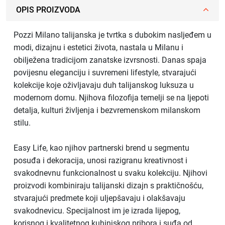
OPIS PROIZVODA
Pozzi Milano talijanska je tvrtka s dubokim nasljeđem u
modi, dizajnu i estetici života, nastala u Milanu i
obilježena tradicijom zanatske izvrsnosti. Danas spaja
povijesnu eleganciju i suvremeni lifestyle, stvarajući
kolekcije koje oživljavaju duh talijanskog luksuza u
modernom domu. Njihova filozofija temelji se na ljepoti
detalja, kulturi življenja i bezvremenskom milanskom
stilu.
Easy Life, kao njihov partnerski brend u segmentu
posuđa i dekoracija, unosi razigranu kreativnost i
svakodnevnu funkcionalnost u svaku kolekciju. Njihovi
proizvodi kombiniraju talijanski dizajn s praktičnošću,
stvarajući predmete koji uljepšavaju i olakšavaju
svakodnevicu. Specijalnost im je izrada lijepog,
korisnog i kvalitetnog kuhinjskog pribora i suđa od