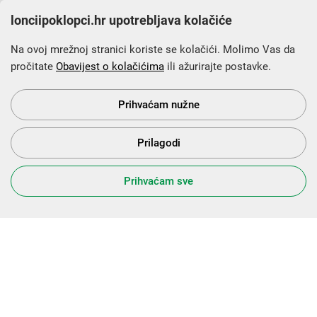
lonciipoklopci.hr upotrebljava kolačiće
Na ovoj mrežnoj stranici koriste se kolačići. Molimo Vas da
pročitate
Obavijest o kolačićima
ili ažurirajte postavke.
Krajnji primatelj financijskog instrumenta sufinanciranog iz
Europskog fonda za regionalni razvoj u sklopu Operativnog
programa „Konkurentnost i kohezija”.
Prihvaćam nužne
Prilagodi
s Vama od 2014. godine!
Prihvaćam sve