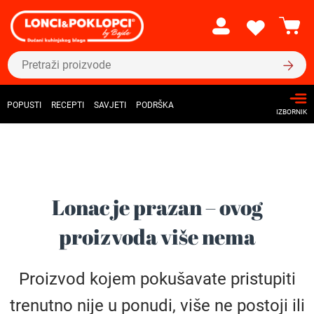
POPUSTI
RECEPTI
SAVJETI
PODRŠKA
IZBORNIK
Lonac je prazan – ovog
proizvoda više nema
Proizvod kojem pokušavate pristupiti
trenutno nije u ponudi, više ne postoji ili