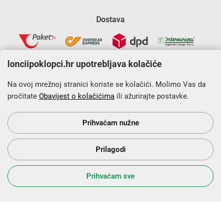
Dostava
lonciipoklopci.hr upotrebljava kolačiće
Na ovoj mrežnoj stranici koriste se kolačići. Molimo Vas da
pročitate
Obavijest o kolačićima
ili ažurirajte postavke.
Krajnji primatelj financijskog instrumenta sufinanciranog iz
Europskog fonda za regionalni razvoj u sklopu Operativnog
programa „Konkurentnost i kohezija”.
Prihvaćam nužne
Prilagodi
s Vama od 2014. godine!
Prihvaćam sve