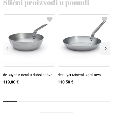
Slični proizvodi u ponudi
de Buyer Mineral B duboka tava
de Buyer Mineral B grill tava
119,00 €
110,50 €