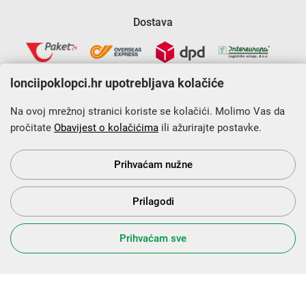
Dostava
lonciipoklopci.hr upotrebljava kolačiće
Na ovoj mrežnoj stranici koriste se kolačići. Molimo Vas da
pročitate
Obavijest o kolačićima
ili ažurirajte postavke.
Krajnji primatelj financijskog instrumenta sufinanciranog iz
Europskog fonda za regionalni razvoj u sklopu Operativnog
programa „Konkurentnost i kohezija”.
Prihvaćam nužne
Prilagodi
s Vama od 2014. godine!
Prihvaćam sve