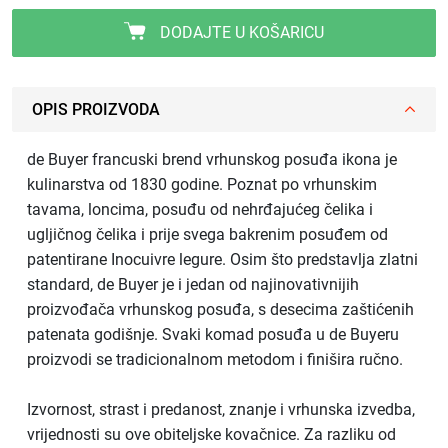
DODAJTE U KOŠARICU
OPIS PROIZVODA
de Buyer francuski brend vrhunskog posuđa ikona je
kulinarstva od 1830 godine. Poznat po vrhunskim
tavama, loncima, posuđu od nehrđajućeg čelika i
ugljičnog čelika i prije svega bakrenim posuđem od
patentirane Inocuivre legure. Osim što predstavlja zlatni
standard, de Buyer je i jedan od najinovativnijih
proizvođača vrhunskog posuđa, s desecima zaštićenih
patenata godišnje. Svaki komad posuđa u de Buyeru
proizvodi se tradicionalnom metodom i finišira ručno.
Izvornost, strast i predanost, znanje i vrhunska izvedba,
vrijednosti su ove obiteljske kovačnice. Za razliku od