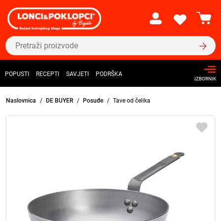
POPUSTI
RECEPTI
SAVJETI
PODRŠKA
IZBORNIK
Naslovnica
DE BUYER
Posuđe
Tave od čelika