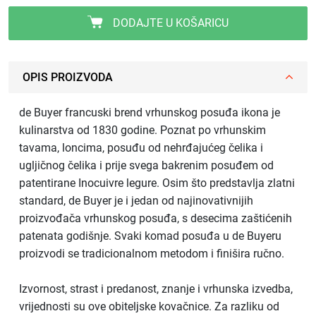
DODAJTE U KOŠARICU
OPIS PROIZVODA
de Buyer francuski brend vrhunskog posuđa ikona je
kulinarstva od 1830 godine. Poznat po vrhunskim
tavama, loncima, posuđu od nehrđajućeg čelika i
ugljičnog čelika i prije svega bakrenim posuđem od
patentirane Inocuivre legure. Osim što predstavlja zlatni
standard, de Buyer je i jedan od najinovativnijih
proizvođača vrhunskog posuđa, s desecima zaštićenih
patenata godišnje. Svaki komad posuđa u de Buyeru
proizvodi se tradicionalnom metodom i finišira ručno.
Izvornost, strast i predanost, znanje i vrhunska izvedba,
vrijednosti su ove obiteljske kovačnice. Za razliku od