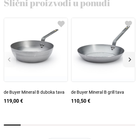
Slični proizvodi u ponudi
de Buyer Mineral B duboka tava
de Buyer Mineral B grill tava
119,00 €
110,50 €