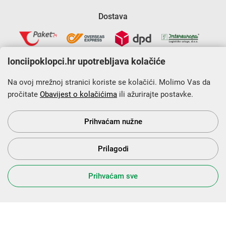
Dostava
lonciipoklopci.hr upotrebljava kolačiće
Na ovoj mrežnoj stranici koriste se kolačići. Molimo Vas da
pročitate
Obavijest o kolačićima
ili ažurirajte postavke.
Krajnji primatelj financijskog instrumenta sufinanciranog iz
Europskog fonda za regionalni razvoj u sklopu Operativnog
programa „Konkurentnost i kohezija”.
Prihvaćam nužne
Prilagodi
s Vama od 2014. godine!
Prihvaćam sve