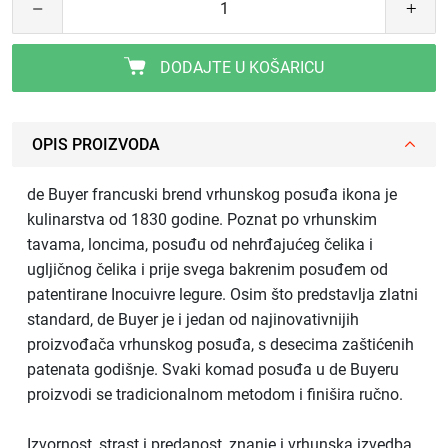
DODAJTE U KOŠARICU
OPIS PROIZVODA
de Buyer francuski brend vrhunskog posuđa ikona je
kulinarstva od 1830 godine. Poznat po vrhunskim
tavama, loncima, posuđu od nehrđajućeg čelika i
ugljičnog čelika i prije svega bakrenim posuđem od
patentirane Inocuivre legure. Osim što predstavlja zlatni
standard, de Buyer je i jedan od najinovativnijih
proizvođača vrhunskog posuđa, s desecima zaštićenih
patenata godišnje. Svaki komad posuđa u de Buyeru
proizvodi se tradicionalnom metodom i finišira ručno.
Izvornost, strast i predanost, znanje i vrhunska izvedba,