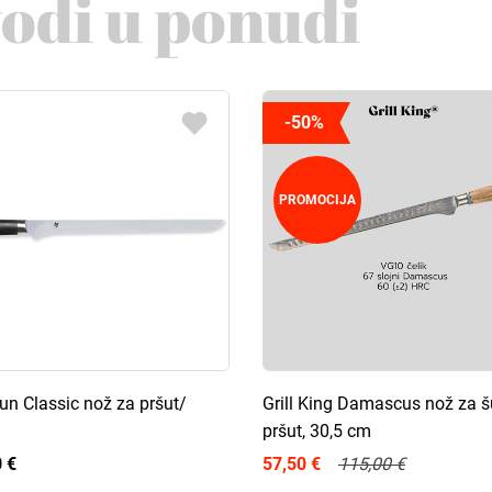
vodi u ponudi
-50%
PROMOCIJA
un Classic nož za pršut/
Grill King Damascus nož za š
pršut, 30,5 cm
 €
57,50 €
115,00 €