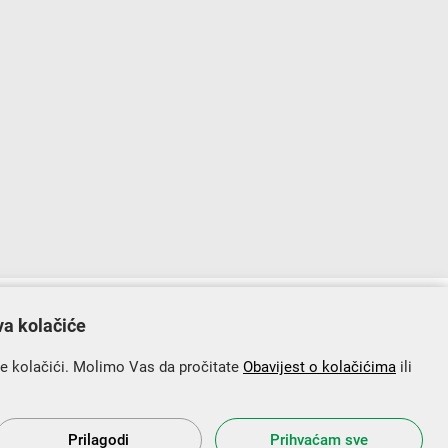
lopu Operativnog programa „Konkurentnost i kohezija”.
va kolačiće
se kolačići. Molimo Vas da pročitate
Obavijest o kolačićima
ili
Prilagodi
Prihvaćam sve