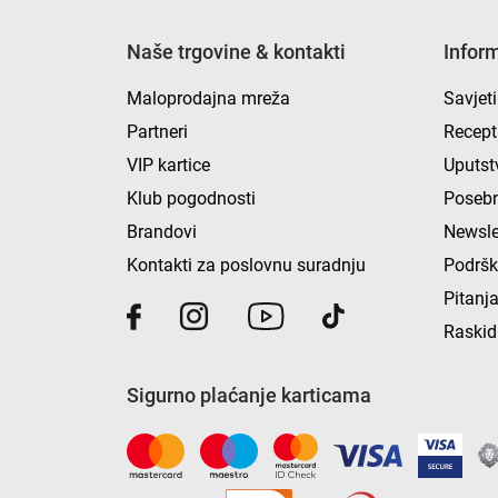
Naše trgovine & kontakti
Infor
Maloprodajna mreža
Savjeti
Partneri
Recept
VIP kartice
Uputst
Klub pogodnosti
Posebn
Brandovi
Newsle
Kontakti za poslovnu suradnju
Podrš
Pitanja
Raskid
Sigurno plaćanje karticama