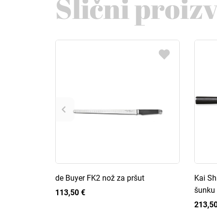
Slični proiz
de Buyer FK2 nož za pršut
Kai Sh
šunku
113,50 €
213,50