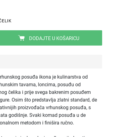
ČELIK
DODAJTE U KOŠARICU
vrhunskog posuđa ikona je kulinarstva od
rhunskim tavama, loncima, posuđu od
čnog čelika i prije svega bakrenim posuđem
gure. Osim što predstavlja zlatni standard, de
vativnijih proizvođača vrhunskog posuđa, s
nata godišnje. Svaki komad posuđa u de
ionalnom metodom i finišira ručno.