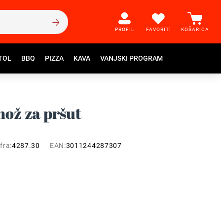
PROFIL
FAVORITI
KOŠARICA
TOL
BBQ
PIZZA
KAVA
VANJSKI PROGRAM
nož za pršut
fra:
4287.30
EAN:
3011244287307