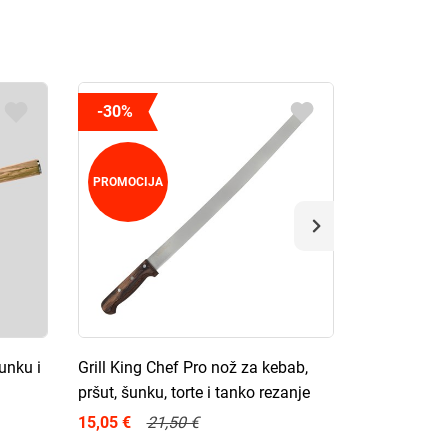
-30%
-50%
PROMOCIJA
PROMOCIJ
unku i
Grill King Chef Pro nož za kebab,
Grill King C
pršut, šunku, torte i tanko rezanje
pršut, 30,5
15,05 €
21,50 €
8,50 €
17,