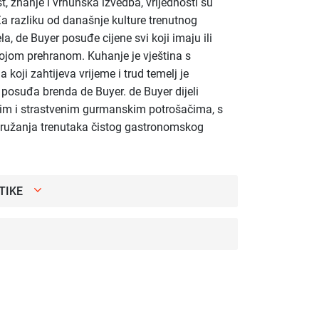
st, znanje i vrhunska izvedba, vrijednosti su
Za razliku od današnje kulture trenutnog
la, de Buyer posuđe cijene svi koji imaju ili
svojom prehranom. Kuhanje je vještina s
koji zahtijeva vrijeme i trud temelj je
g posuđa brenda de Buyer. de Buyer dijeli
nim i strastvenim gurmanskim potrošačima, s
ružanja trenutaka čistog gastronomskog
TIKE