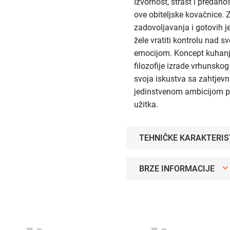
Izvornost, strast i predano
ove obiteljske kovačnice. 
zadovoljavanja i gotovih je
žele vratiti kontrolu nad 
emocijom. Koncept kuhanja 
filozofije izrade vrhunsko
svoja iskustva sa zahtjev
jedinstvenom ambicijom p
užitka.
TEHNIČKE KARAKTERIS
BRZE INFORMACIJE