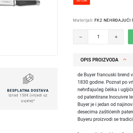
30 CM
Materijali:
FK2 NEHRĐAJUĆI 
OPIS PROIZVODA
de Buyer francuski brend 
1830 godine. Poznat po v
nehrđajućeg čelika i uglji
BESPLATNA DOSTAVA
Iznad 150€ (vrijedi uz
od patentirane Inocuivre le
uvjete)*
Buyer je i jedan od najino
desecima zaštićenih pate
Buyeru proizvodi se tradic