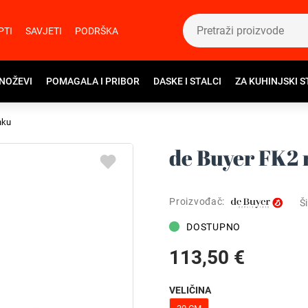
PTI
SAVJETI
PODRŠKA
 NOŽEVI
POMAGALA I PRIBOR
DASKE I STALCI
ZA KUHINJSKI S
nku
de Buyer FK2 
Proizvođač:
Ši
DOSTUPNO
113,50 €
VELIČINA