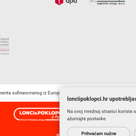
umenta sufinanciranog iz Europskog fonda za regionalni razvoj u sk
lonciipoklopci.hr upotreblja
Na ovoj mrežnoj stranici koriste 
s Vama od 2014. godine!
ažurirajte postavke.
Prihvaćam nužne