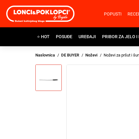
POPUSTI
RECE
⭐ HOT
POSUĐE
UREĐAJI
PRIBOR ZA JELO I
Naslovnica
DE BUYER
Noževi
Noževi za pršut i šu