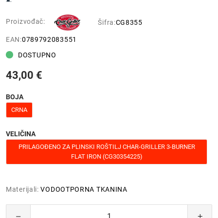
Proizvođač:
Šifra:
CG8355
EAN:
0789792083551
DOSTUPNO
43,00 €
BOJA
CRNA
VELIČINA
PRILAGOĐENO ZA PLINSKI ROŠTILJ CHAR-GRILLER 3-BURNER
FLAT IRON (CG30354225)
Materijali:
VODOOTPORNA TKANINA