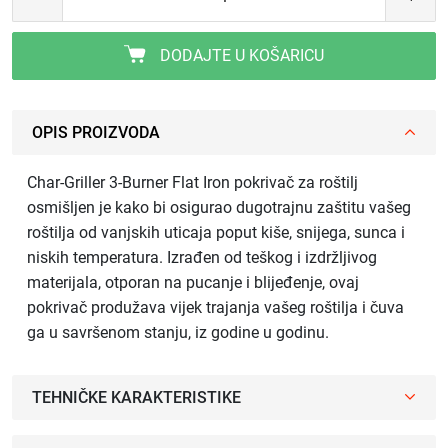
DODAJTE U KOŠARICU
OPIS PROIZVODA
Char-Griller 3-Burner Flat Iron pokrivač za roštilj
osmišljen je kako bi osigurao dugotrajnu zaštitu vašeg
roštilja od vanjskih uticaja poput kiše, snijega, sunca i
niskih temperatura. Izrađen od teškog i izdržljivog
materijala, otporan na pucanje i blijeđenje, ovaj
pokrivač produžava vijek trajanja vašeg roštilja i čuva
ga u savršenom stanju, iz godine u godinu.
TEHNIČKE KARAKTERISTIKE