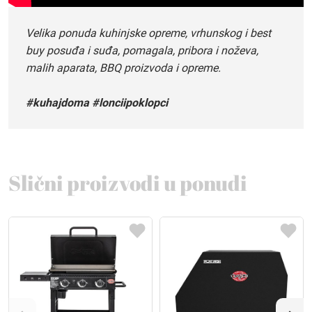
Velika ponuda kuhinjske opreme, vrhunskog i best
buy posuđa i suđa, pomagala, pribora i noževa,
malih aparata, BBQ proizvoda i opreme.
#kuhajdoma #lonciipoklopci
Slični proizvodi u ponudi