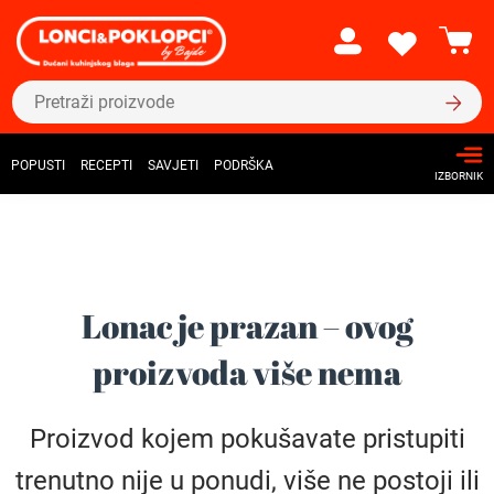
POPUSTI
RECEPTI
SAVJETI
PODRŠKA
IZBORNIK
Lonac je prazan – ovog
proizvoda više nema
Proizvod kojem pokušavate pristupiti
trenutno nije u ponudi, više ne postoji ili