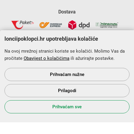
Dostava
lonciipoklopci.hr upotrebljava kolačiće
Na ovoj mrežnoj stranici koriste se kolačići. Molimo Vas da
pročitate
Obavijest o kolačićima
ili ažurirajte postavke.
Krajnji primatelj financijskog instrumenta sufinanciranog iz
Europskog fonda za regionalni razvoj u sklopu Operativnog
programa „Konkurentnost i kohezija”.
Prihvaćam nužne
Prilagodi
s Vama od 2014. godine!
Prihvaćam sve