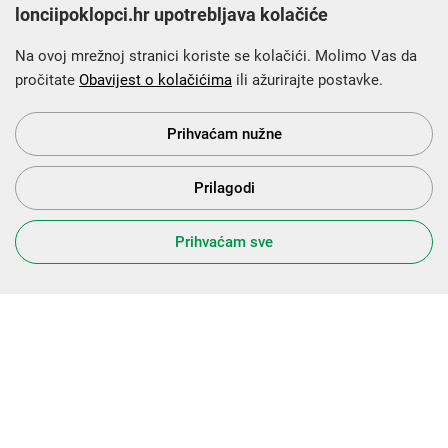
lonciipoklopci.hr upotrebljava kolačiće
Na ovoj mrežnoj stranici koriste se kolačići. Molimo Vas da
pročitate
Obavijest o kolačićima
ili ažurirajte postavke.
Krajnji primatelj financijskog instrumenta sufinanciranog iz
Europskog fonda za regionalni razvoj u sklopu Operativnog
programa „Konkurentnost i kohezija”.
Prihvaćam nužne
Prilagodi
s Vama od 2014. godine!
Prihvaćam sve