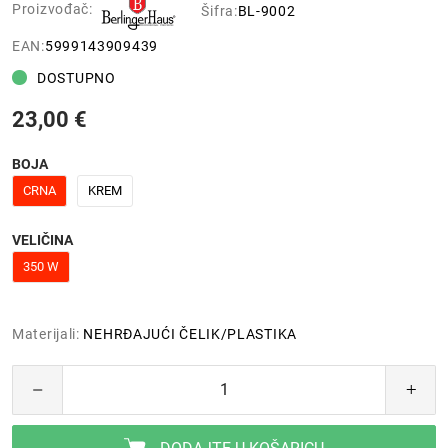
Proizvođač:
Šifra:
BL-9002
EAN:
5999143909439
DOSTUPNO
23,00 €
BOJA
CRNA
KREM
VELIČINA
350 W
Materijali:
NEHRĐAJUĆI ČELIK/PLASTIKA