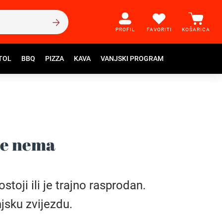
PROFIL
FAVORITI
KOŠARICA
TOL
BBQ
PIZZA
KAVA
VANJSKI PROGRAM
še nema
toji ili je trajno rasprodan.
jsku zvijezdu.