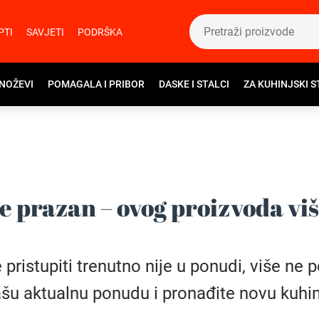
PTI
SAVJETI
PODRŠKA
 NOŽEVI
POMAGALA I PRIBOR
DASKE I STALCI
ZA KUHINJSKI S
e prazan – ovog proizvoda vi
istupiti trenutno nije u ponudi, više ne pos
šu aktualnu ponudu i pronađite novu kuhin