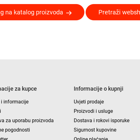
g na katalog proizvoda
Pretraži webs
macije za kupce
Informacije o kupnji
 i informacije
Uvjeti prodaje
i
Proizvodi i usluge
va za uporabu proizvoda
Dostava i rokovi isporuke
e pogodnosti
Sigurnost kupovine
tter
Online plaćanje