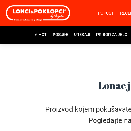
POPUSTI
RECE
⭐ HOT
POSUĐE
UREĐAJI
PRIBOR ZA JELO I
Lonac j
Proizvod kojem pokušavate pr
Pogledajte na