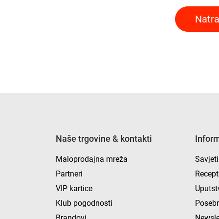
Natra
Naše trgovine & kontakti
Infor
Maloprodajna mreža
Savjeti
Partneri
Recept
VIP kartice
Uputst
Klub pogodnosti
Posebn
Brandovi
Newsle