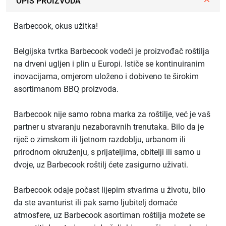
OPIS PROIZVODA
Barbecook, okus užitka!
Belgijska tvrtka Barbecook vodeći je proizvođač roštilja
na drveni ugljen i plin u Europi. Ističe se kontinuiranim
inovacijama, omjerom uloženo i dobiveno te širokim
asortimanom BBQ proizvoda.
Barbecook nije samo robna marka za roštilje, već je vaš
partner u stvaranju nezaboravnih trenutaka. Bilo da je
riječ o zimskom ili ljetnom razdoblju, urbanom ili
prirodnom okruženju, s prijateljima, obitelji ili samo u
dvoje, uz Barbecook roštilj ćete zasigurno uživati.
Barbecook odaje počast lijepim stvarima u životu, bilo
da ste avanturist ili pak samo ljubitelj domaće
atmosfere, uz Barbecook asortiman roštilja možete se