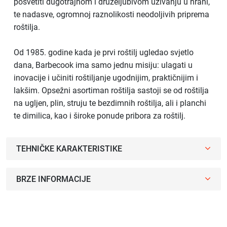
posvetiti dugotrajnom i druželjubivom uživanju u hrani,
te nadasve, ogromnoj raznolikosti neodoljivih priprema
roštilja.
Od 1985. godine kada je prvi roštilj ugledao svjetlo
dana, Barbecook ima samo jednu misiju: ulagati u
inovacije i učiniti roštiljanje ugodnijim, praktičnijim i
lakšim. Opsežni asortiman roštilja sastoji se od roštilja
na ugljen, plin, struju te bezdimnih roštilja, ali i planchi
te dimilica, kao i široke ponude pribora za roštilj.
TEHNIČKE KARAKTERISTIKE
BRZE INFORMACIJE