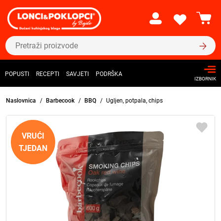
POPUSTI
RECEPTI
SAVJETI
PODRŠKA
IZBORNIK
Naslovnica
Barbecook
BBQ
Ugljen, potpala, chips
VRUĆI
TJEDAN