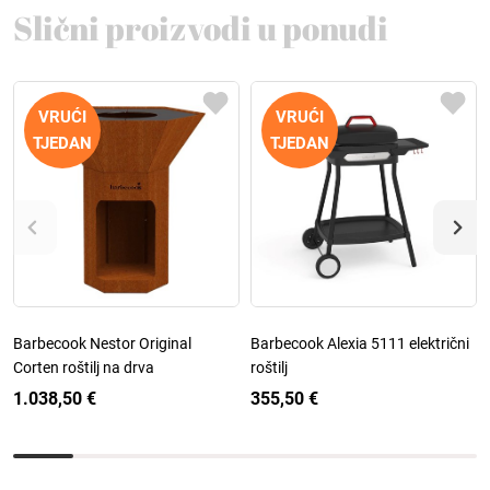
Slični proizvodi u ponudi
VRUĆI
VRUĆI
TJEDAN
TJEDAN
Barbecook Nestor Original
Barbecook Alexia 5111 električni
Corten roštilj na drva
roštilj
1.038,50 €
355,50 €