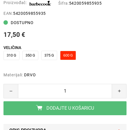
Proizvođač:
Šifra:
5420059855935
EAN:
5420059855935
DOSTUPNO
17,50 €
VELIČINA
310 G
350 G
375 G
600 G
Materijali:
DRVO
DODAJTE U KOŠARICU