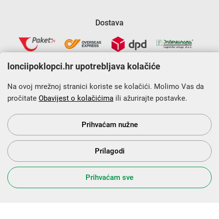
Dostava
lonciipoklopci.hr upotrebljava kolačiće
Na ovoj mrežnoj stranici koriste se kolačići. Molimo Vas da
pročitate
Obavijest o kolačićima
ili ažurirajte postavke.
Krajnji primatelj financijskog instrumenta sufinanciranog iz
Europskog fonda za regionalni razvoj u sklopu Operativnog
programa „Konkurentnost i kohezija”.
Prihvaćam nužne
Prilagodi
s Vama od 2014. godine!
Prihvaćam sve