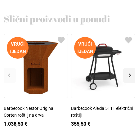
Slični proizvodi u ponudi
VRUĆI
VRUĆI
TJEDAN
TJEDAN
Barbecook Nestor Original
Barbecook Alexia 5111 električni
Corten roštilj na drva
roštilj
1.038,50 €
355,50 €