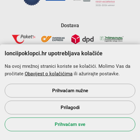
Dostava
lonciipoklopci.hr upotrebljava kolačiće
Na ovoj mrežnoj stranici koriste se kolačići. Molimo Vas da
pročitate
Obavijest o kolačićima
ili ažurirajte postavke.
Krajnji primatelj financijskog instrumenta sufinanciranog iz
Europskog fonda za regionalni razvoj u sklopu Operativnog
programa „Konkurentnost i kohezija”.
Prihvaćam nužne
Prilagodi
s Vama od 2014. godine!
Prihvaćam sve