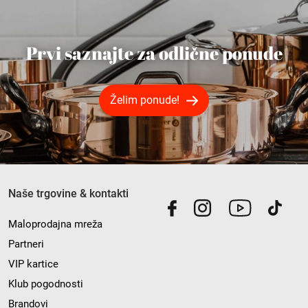
Prvi saznajte za odlične ponude
Želim ponude!
Naše trgovine & kontakti
Maloprodajna mreža
Partneri
VIP kartice
Klub pogodnosti
Brandovi