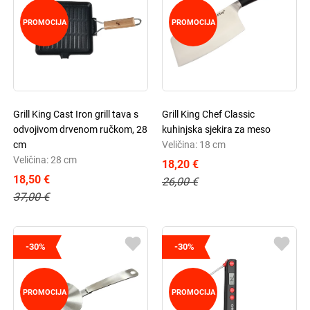
PROMOCIJA
PROMOCIJA
Grill King Cast Iron grill tava s
Grill King Chef Classic
odvojivom drvenom ručkom, 28
kuhinjska sjekira za meso
cm
Veličina: 18 cm
Veličina: 28 cm
18,20 €
18,50 €
26,00 €
37,00 €
-30%
-30%
PROMOCIJA
PROMOCIJA