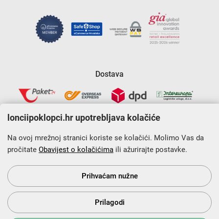
Dostava
lonciipoklopci.hr upotrebljava kolačiće
Na ovoj mrežnoj stranici koriste se kolačići. Molimo Vas da
pročitate
Obavijest o kolačićima
ili ažurirajte postavke.
Krajnji primatelj financijskog instrumenta sufinanciranog iz
Europskog fonda za regionalni razvoj u sklopu Operativnog
programa „Konkurentnost i kohezija”.
Prihvaćam nužne
Prilagodi
s Vama od 2014. godine!