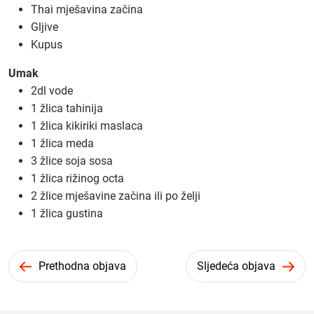
Thai mješavina začina
Gljive
Kupus
Umak
2dl vode
1 žlica tahinija
1 žlica kikiriki maslaca
1 žlica meda
3 žlice soja sosa
1 žlica rižinog octa
2 žlice mješavine začina ili po želji
1 žlica gustina
Prethodna objava
Sljedeća objava