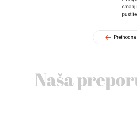
smanji
pustite
Prethodna
Naša prepor