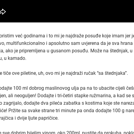
oristim već godinama i to mi je najdraže posuđe koje imam jer j
jivo, multifunkcionalno i apsolutno sam uvjerena da je sva hrana
ja, ako je pripremljena u gusanom posuđu. Može na štednjak, u
u, u kamado.
e tiče ove piletine, uh, ovo mi je najdraži ručak “sa štednjaka”.
odajte 100 ml dobrog maslinovog ulja pa na to ubacite cijeli češ
en, ali neoguljen! Dodajte i tri-četiri stapke ružmarina, a kad se 
 zagrijalo, dodajte dva pileća zabatka s kostima koje ste nareza
će! Pržite sa svake strane tri minute pa onda dodajte 100 g nar
rajčica i dvije ljute papričice.
e sve dobrim bijelim vinom, oko 200ml, pustite da prokuha, poklo