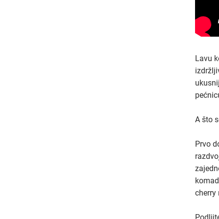
Lavu k
izdržl
ukusni
pećnic
A što s
Prvo d
razdvoj
zajedno
komadi
cherry 
Podlijt