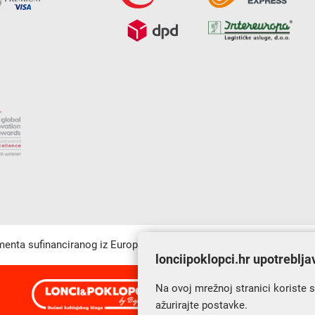
umenta sufinanciranog iz Europskog fonda za regionalni razvoj u sk
lonciipoklopci.hr upotreblja
Na ovoj mrežnoj stranici koriste 
s Vama od 2014. godine!
ažurirajte postavke.