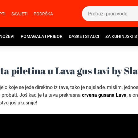
PTI
SAVJETI
PODRŠKA
 NOŽEVI
POMAGALA I PRIBOR
DASKE I STALCI
ZA KUHINJSKI S
ta piletina u Lava gus tavi by Sl
jelo koje se jede direktno iz tave, tako je najslađe, mislim, jedn
 probati. Još kad je ta tava prekrasna
crvena gusana Lava
, e o
stvo još ukusnije!