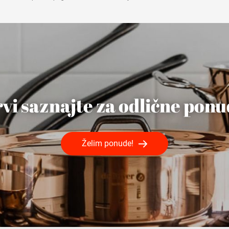
vi saznajte za odlične pon
Želim ponude!