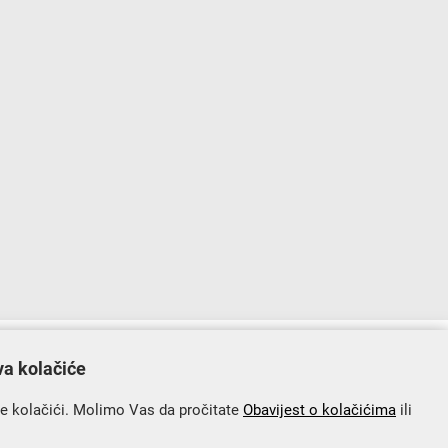
lopu Operativnog programa „Konkurentnost i kohezija”.
va kolačiće
se kolačići. Molimo Vas da pročitate
Obavijest o kolačićima
ili