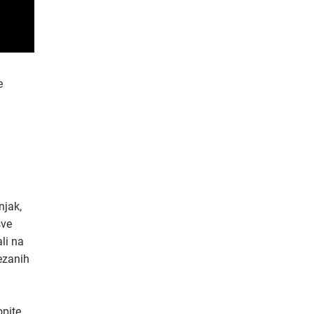
e
njak,
sve
li na
ezanih
pite,