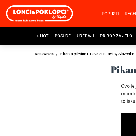
POPUSTI
RECE
⭐ HOT
POSUĐE
UREĐAJI
PRIBOR ZA JELO I
Naslovnica
Pikanta piletina u Lava gus tavi by Slavonka
Pikan
Ovo je 
morate
to isku