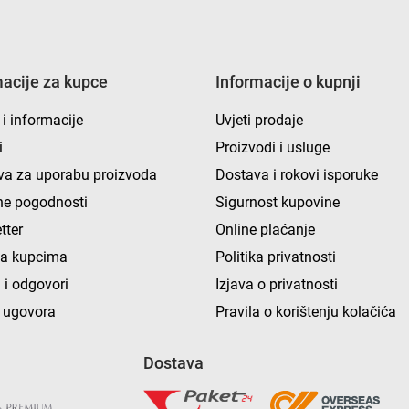
macije za kupce
Informacije o kupnji
 i informacije
Uvjeti prodaje
i
Proizvodi i usluge
va za uporabu proizvoda
Dostava i rokovi isporuke
e pogodnosti
Sigurnost kupovine
tter
Online plaćanje
ka kupcima
Politika privatnosti
 i odgovori
Izjava o privatnosti
 ugovora
Pravila o korištenju kolačića
Dostava