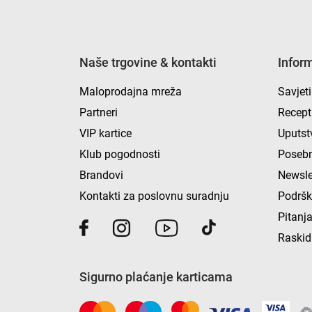
Naše trgovine & kontakti
Infor
Maloprodajna mreža
Savjeti
Partneri
Recept
VIP kartice
Uputst
Klub pogodnosti
Posebn
Brandovi
Newsle
Kontakti za poslovnu suradnju
Podrš
Pitanja
Raskid
Sigurno plaćanje karticama