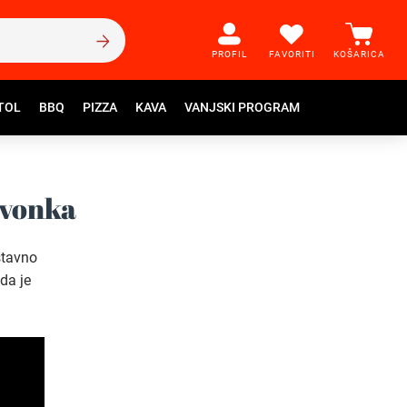
PROFIL
FAVORITI
KOŠARICA
TOL
BBQ
PIZZA
KAVA
VANJSKI PROGRAM
avonka
ostavno
nda je