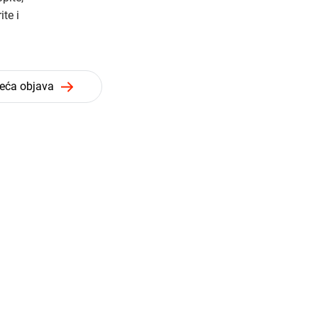
te i
deća objava