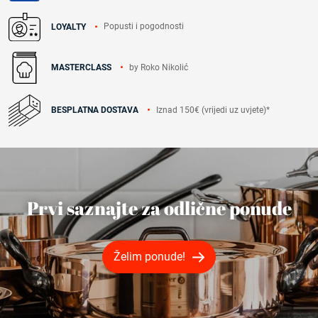
Popusti i pogodnosti
LOYALTY
by Roko Nikolić
MASTERCLASS
Iznad 150€ (vrijedi uz uvjete)*
BESPLATNA DOSTAVA
Prvi saznajte za odlične ponude
Želim ponude!