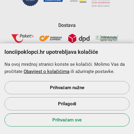
Dostava
lonciipoklopci.hr upotrebljava kolačiće
Na ovoj mrežnoj stranici koriste se kolačići. Molimo Vas da
pročitate
Obavijest o kolačićima
ili ažurirajte postavke.
Krajnji primatelj financijskog instrumenta sufinanciranog iz
Europskog fonda za regionalni razvoj u sklopu Operativnog
programa „Konkurentnost i kohezija”.
Prihvaćam nužne
Prilagodi
s Vama od 2014. godine!
Prihvaćam sve