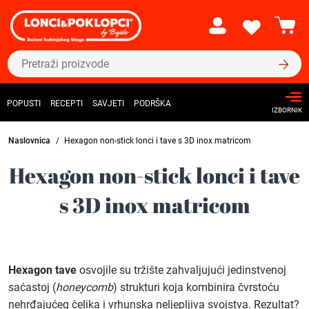
POPUSTI
RECEPTI
SAVJETI
PODRŠKA
IZBORNIK
Naslovnica
Hexagon non-stick lonci i tave s 3D inox matricom
Hexagon non-stick lonci i tave
s 3D inox matricom
Hexagon tave
osvojile su tržište zahvaljujući jedinstvenoj
saćastoj (
honeycomb
) strukturi koja kombinira čvrstoću
nehrđajućeg čelika i vrhunska neljepljiva svojstva. Rezultat?