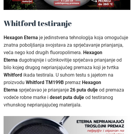
Whitford testiranje
Hexagon Eterna
je jedinstvena tehnologija koja omogućuje
znatna poboljšanja svojstava za sprječavanje prianjanja,
veća nego kod drugih fluoropolimera.
Hexagon
Eterna
dugotrajnije i učinkovitije sprječava prianjanje od
bilo kojeg drugog neprianjajućeg premaza koji je tvrtka
Whitford
ikada testirala. U suhom testu s jajetom na
proizvodu
Whitford TM199B
premaz
Hexagon
Eterna
sprječavao je prianjanje
26 puta dulje
od premaza
vodeće robne marke i
deset puta dulje
od testiranog
vrhunskog neprianjajućeg materijala.