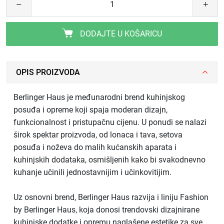
DODAJTE U KOŠARICU
OPIS PROIZVODA
Berlinger Haus je međunarodni brend kuhinjskog
posuđa i opreme koji spaja moderan dizajn,
funkcionalnost i pristupačnu cijenu. U ponudi se nalazi
širok spektar proizvoda, od lonaca i tava, setova
posuđa i noževa do malih kućanskih aparata i
kuhinjskih dodataka, osmišljenih kako bi svakodnevno
kuhanje učinili jednostavnijim i učinkovitijim.
Uz osnovni brend, Berlinger Haus razvija i liniju Fashion
by Berlinger Haus, koja donosi trendovski dizajnirane
kuhinjske dodatke i opremu naglašene estetike za sve