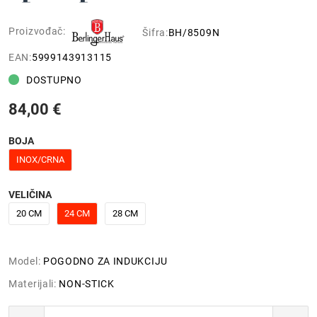
Proizvođač:
Šifra:
BH/8509N
EAN:
5999143913115
DOSTUPNO
84,00 €
BOJA
INOX/CRNA
VELIČINA
20 CM
24 CM
28 CM
Model:
POGODNO ZA INDUKCIJU
Materijali:
NON-STICK