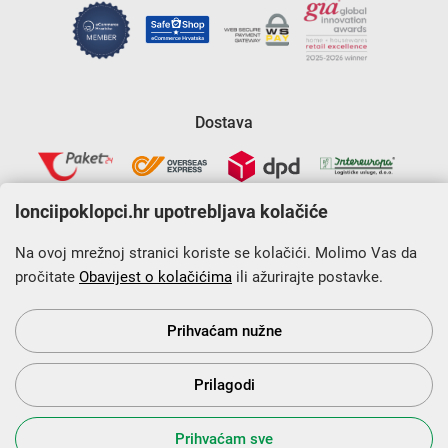
Dostava
lonciipoklopci.hr upotrebljava kolačiće
Na ovoj mrežnoj stranici koriste se kolačići. Molimo Vas da
pročitate
Obavijest o kolačićima
ili ažurirajte postavke.
Krajnji primatelj financijskog instrumenta sufinanciranog iz
Europskog fonda za regionalni razvoj u sklopu Operativnog
programa „Konkurentnost i kohezija”.
Prihvaćam nužne
Prilagodi
s Vama od 2014. godine!
Prihvaćam sve