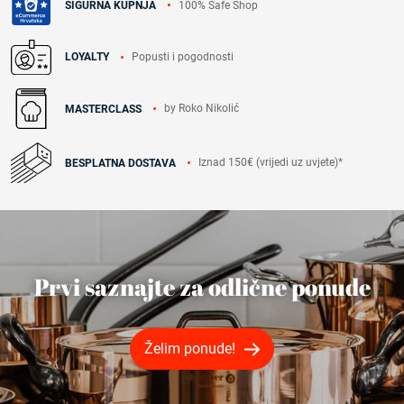
100% Safe Shop
SIGURNA KUPNJA
Popusti i pogodnosti
LOYALTY
by Roko Nikolić
MASTERCLASS
Iznad 150€ (vrijedi uz uvjete)*
BESPLATNA DOSTAVA
Prvi saznajte za odlične ponude
Želim ponude!