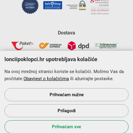
Dostava
lonciipoklopci.hr upotrebljava kolačiće
Na ovoj mrežnoj stranici koriste se kolačići. Molimo Vas da
pročitate
Obavijest o kolačićima
ili ažurirajte postavke.
Krajnji primatelj financijskog instrumenta sufinanciranog iz
Europskog fonda za regionalni razvoj u sklopu Operativnog
programa „Konkurentnost i kohezija”.
Prihvaćam nužne
Prilagodi
s Vama od 2014. godine!
Prihvaćam sve