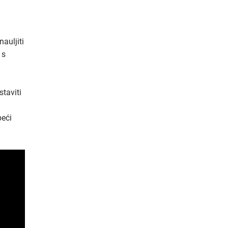
auljiti
 s
staviti
peći