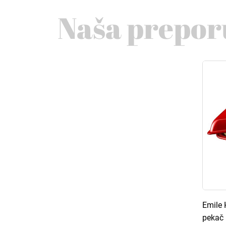
Naša prepor
Emile 
pekač