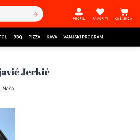
PROFIL
FAVORITI
KOŠARICA
TOL
BBQ
PIZZA
KAVA
VANJSKI PROGRAM
avić Jerkić
m. Naša