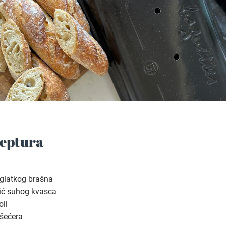
eptura
 glatkog brašna
tić suhog kvasca
oli
 šećera