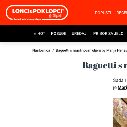
POPUSTI
RECE
⭐ HOT
POSUĐE
UREĐAJI
PRIBOR ZA JELO I
Naslovnica
Baguetti s maslinovim uljem by Marija Herjav
Baguetti s
Sada i
je
Mari