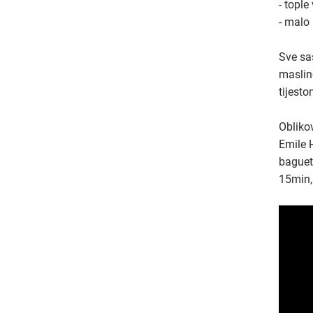
- tople
- malo
Sve sas
maslin
tijesto
Oblikov
Emile H
baguett
15min, 