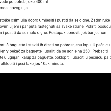
 vode po potrebi, oko 400 ml
 maslinovog ulja
tojke osim ulja dobro umijesiti i pustiti da se digne. Zatim ruke n
ovim uljem i par puta rastegnuti sa svake strane. Pokriti posudu
m i pustiti da se malo digne. Postupak ponoviti još bar jednom.
ati 3 baguetta i staviti ih dizati na pobrasnjenu krpu. U pećnicu 
enry pekač za baguette i upaliti da se ugrije na 250'. Prebaciti
e u ugrijani kalup za baguette, poklopiti i ubaciti u pećnicu, pa 
otklopiti i peci tako još 10ak minuta.