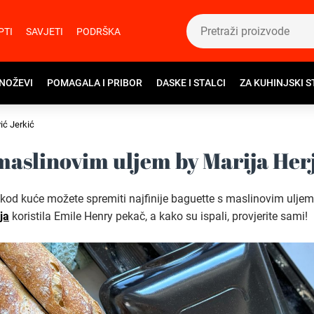
PTI
SAVJETI
PODRŠKA
 NOŽEVI
POMAGALA I PRIBOR
DASKE I STALCI
ZA KUHINJSKI S
ić Jerkić
 maslinovim uljem by Marija Herj
 kod kuće možete spremiti najfinije baguette s maslinovim ulje
ja
koristila Emile Henry pekač, a kako su ispali, provjerite sami!