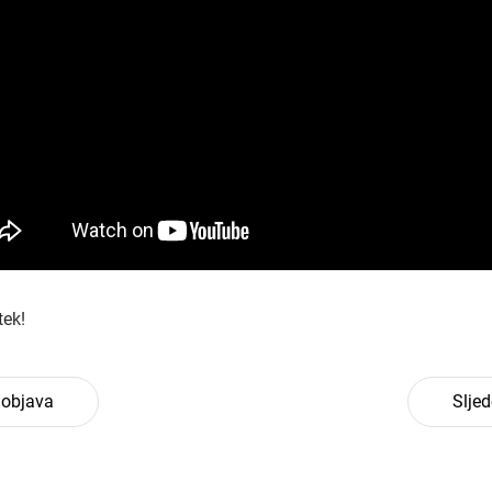
tek!
 objava
Slje