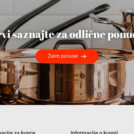
vi saznajte za odlične pon
Želim ponude!
macije za kupce
Informacije o kupnji