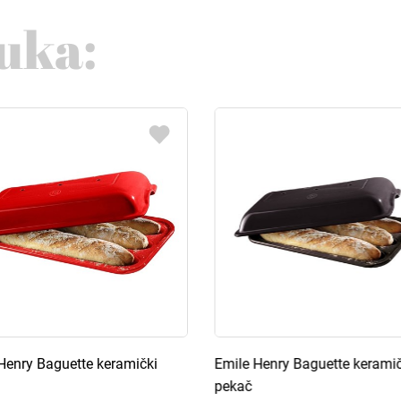
uka:
Henry Baguette keramički
Emile Henry Baguette keramič
pekač