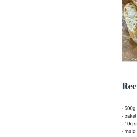
Rec
- 500g
- pake
- 10g s
- malo