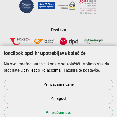
Dostava
lonciipoklopci.hr upotrebljava kolačiće
Na ovoj mrežnoj stranici koriste se kolačići. Molimo Vas da
pročitate
Obavijest o kolačićima
ili ažurirajte postavke.
Krajnji primatelj financijskog instrumenta sufinanciranog iz
Europskog fonda za regionalni razvoj u sklopu Operativnog
programa „Konkurentnost i kohezija”.
Prihvaćam nužne
Prilagodi
s Vama od 2014. godine!
Prihvaćam sve