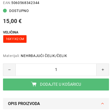
EAN:
5060568342344
DOSTUPNO
15,00 €
VELIČINA
16X11X2 CM
Materijali:
NEHRĐAJUĆI ČELIK/ČELIK
DODAJTE U KOŠARICU
OPIS PROIZVODA