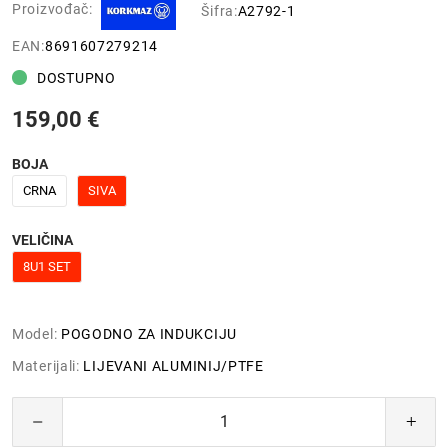
Proizvođač:
Šifra:
A2792-1
EAN:
8691607279214
DOSTUPNO
159,00 €
BOJA
CRNA
SIVA
VELIČINA
8U1 SET
Model:
POGODNO ZA INDUKCIJU
Materijali:
LIJEVANI ALUMINIJ/PTFE