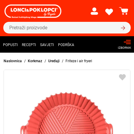
POPUSTI
RECEPTI
SAVJETI
PODRŠKA
IZBORNIK
Naslovnica
Korkmaz
Uređaji
Friteze i air fryeri