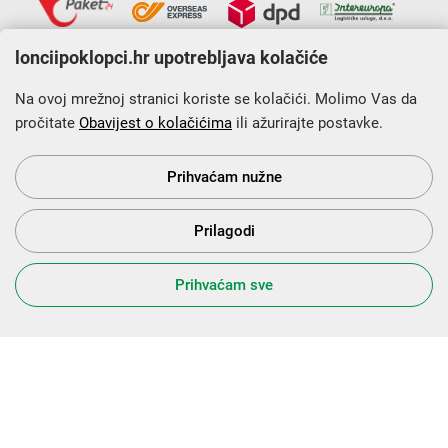
lonciipoklopci.hr upotrebljava kolačiće
Na ovoj mrežnoj stranici koriste se kolačići. Molimo Vas da
pročitate
Obavijest o kolačićima
ili ažurirajte postavke.
Krajnji primatelj financijskog instrumenta sufinanciranog iz
Europskog fonda za regionalni razvoj u sklopu Operativnog
programa „Konkurentnost i kohezija”.
Prihvaćam nužne
Prilagodi
s Vama od 2014. godine!
Prihvaćam sve