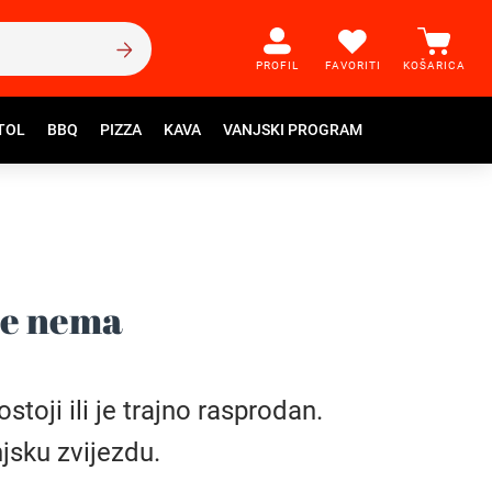
PROFIL
FAVORITI
KOŠARICA
TOL
BBQ
PIZZA
KAVA
VANJSKI PROGRAM
še nema
toji ili je trajno rasprodan.
jsku zvijezdu.