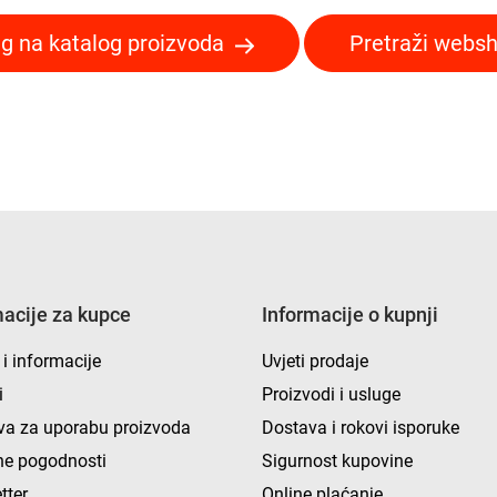
g na katalog proizvoda
Pretraži webs
macije za kupce
Informacije o kupnji
 i informacije
Uvjeti prodaje
i
Proizvodi i usluge
va za uporabu proizvoda
Dostava i rokovi isporuke
e pogodnosti
Sigurnost kupovine
tter
Online plaćanje