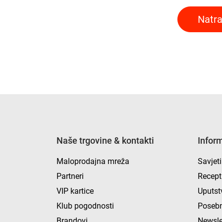
Natra
Naše trgovine & kontakti
Infor
Maloprodajna mreža
Savjeti
Partneri
Recept
VIP kartice
Uputst
Klub pogodnosti
Posebn
Brandovi
Newsle