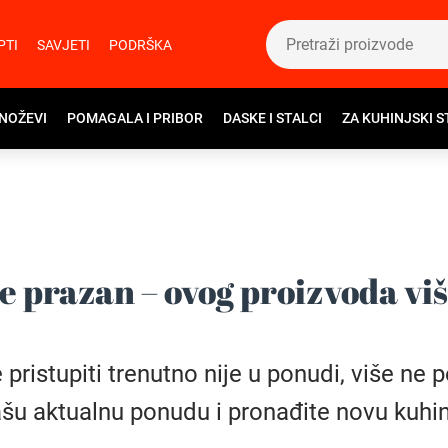
PTI
SAVJETI
PODRŠKA
 NOŽEVI
POMAGALA I PRIBOR
DASKE I STALCI
ZA KUHINJSKI S
e prazan – ovog proizvoda vi
istupiti trenutno nije u ponudi, više ne pos
šu aktualnu ponudu i pronađite novu kuhin