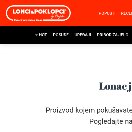
POPUSTI
RECE
⭐ HOT
POSUĐE
UREĐAJI
PRIBOR ZA JELO I
Lonac j
Proizvod kojem pokušavate pr
Pogledajte na