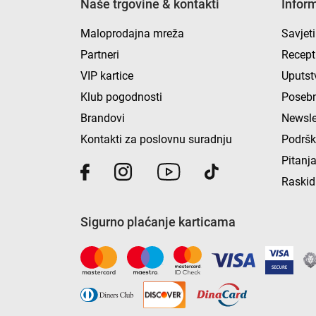
Naše trgovine & kontakti
Infor
Maloprodajna mreža
Savjeti
Partneri
Recept
VIP kartice
Uputst
Klub pogodnosti
Posebn
Brandovi
Newsle
Kontakti za poslovnu suradnju
Podrš
Pitanja
Raskid
Sigurno plaćanje karticama