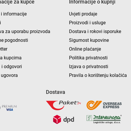
macije za kupce
Informacije o kupnji
 i informacije
Uvjeti prodaje
i
Proizvodi i usluge
va za uporabu proizvoda
Dostava i rokovi isporuke
e pogodnosti
Sigurnost kupovine
tter
Online plaćanje
ka kupcima
Politika privatnosti
 i odgovori
Izjava o privatnosti
 ugovora
Pravila o korištenju kolačića
Dostava