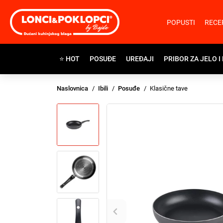
POPUSTI
RECE
⭐ HOT
POSUĐE
UREĐAJI
PRIBOR ZA JELO I
Naslovnica
Ibili
Posuđe
Klasične tave