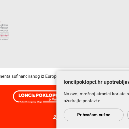
umenta sufinanciranog iz Europskog fonda za regionalni razvoj u sk
lonciipoklopci.hr upotreblja
Na ovoj mrežnoj stranici koriste 
s Vama od 2014. godine!
ažurirajte postavke.
Prihvaćam nužne