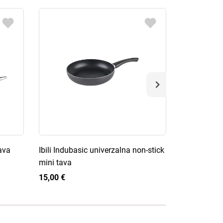
tava
Ibili Indubasic univerzalna non-stick
de Buyer Ch
mini tava
visoka tava
15,00 €
180,00 €