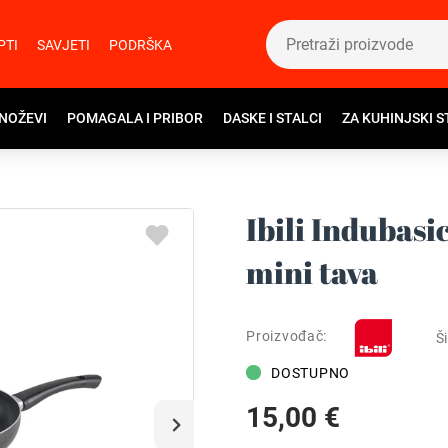
PTI
SAVJETI
PODRŠKA
 NOŽEVI
POMAGALA I PRIBOR
DASKE I STALCI
ZA KUHINJSKI S
Ibili Indubasi
mini tava
Proizvođač:
Ši
DOSTUPNO
15,00 €