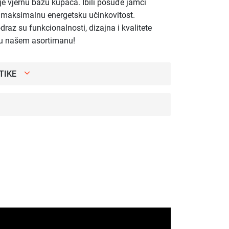
 je vjernu bazu kupaca. Ibili posuđe jamči
e maksimalnu energetsku učinkovitost.
odraz su funkcionalnosti, dizajna i kvalitete
i u našem asortimanu!
TIKE