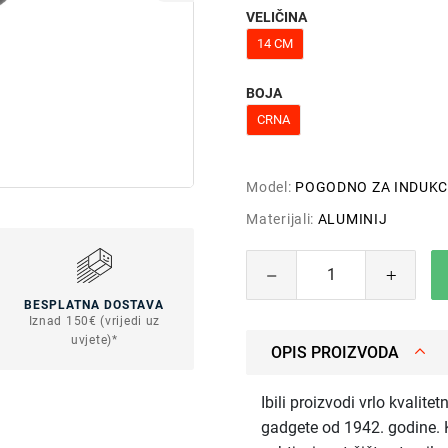
VELIČINA
14 CM
BOJA
CRNA
Model:
POGODNO ZA INDUKC
Materijali:
ALUMINIJ
BESPLATNA DOSTAVA
Iznad 150€ (vrijedi uz
uvjete)*
OPIS PROIZVODA
Ibili proizvodi vrlo kvalite
gadgete od 1942. godine. K