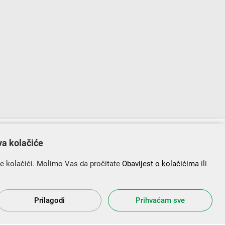
lopu Operativnog programa „Konkurentnost i kohezija”.
va kolačiće
se kolačići. Molimo Vas da pročitate
Obavijest o kolačićima
ili
Prilagodi
Prihvaćam sve