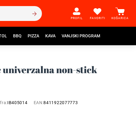
PROFIL
FAVORITI
KOŠARICA
TOL
BBQ
PIZZA
KAVA
VANJSKI PROGRAM
c univerzalna non-stick
fra:
IB405014
EAN:
8411922077773