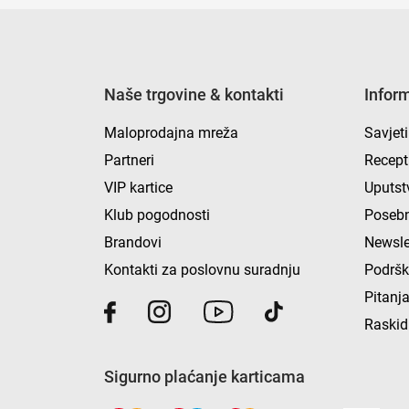
Naše trgovine & kontakti
Infor
Maloprodajna mreža
Savjeti
Partneri
Recept
VIP kartice
Uputst
Klub pogodnosti
Posebn
Brandovi
Newsle
Kontakti za poslovnu suradnju
Podrš
Pitanja
Raskid
Sigurno plaćanje karticama