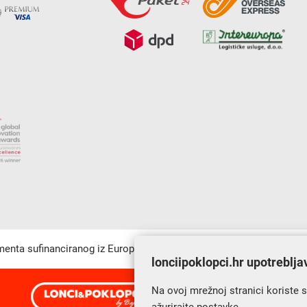
umenta sufinanciranog iz Europskog fonda za regionalni razvoj u sk
lonciipoklopci.hr upotreblja
Na ovoj mrežnoj stranici koriste 
s Vama od 2014. godine!