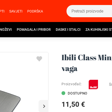
PTI
SAVJETI
PODRŠKA
 NOŽEVI
POMAGALA I PRIBOR
DASKE I STALCI
ZA KUHINJSKI S
Ibili Class Mi
vaga
Proizvođač:
Ši
DOSTUPNO
11,50 €