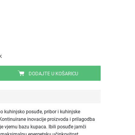
K
DODAJTE U KOŠARICU
tno kuhinjsko posuđe, pribor i kuhinjske
ontinuirane inovacije proizvoda i prilagodba
 je vjernu bazu kupaca. Ibili posuđe jamči
e maksimalnu energetsku učinkovitost.