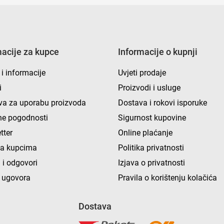
macije za kupce
Informacije o kupnji
 i informacije
Uvjeti prodaje
i
Proizvodi i usluge
va za uporabu proizvoda
Dostava i rokovi isporuke
e pogodnosti
Sigurnost kupovine
tter
Online plaćanje
ka kupcima
Politika privatnosti
 i odgovori
Izjava o privatnosti
 ugovora
Pravila o korištenju kolačića
Dostava