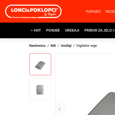
POPUSTI
RECE
⭐ HOT
POSUĐE
UREĐAJI
PRIBOR ZA JELO I
Naslovnica
Ibili
Uređaji
Digitalne vage