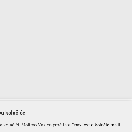
lopu Operativnog programa „Konkurentnost i kohezija”.
va kolačiće
se kolačići. Molimo Vas da pročitate
Obavijest o kolačićima
ili