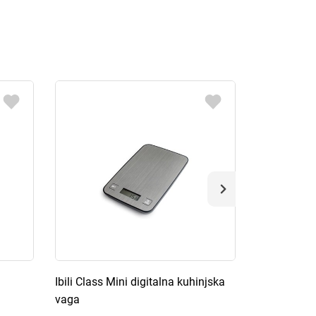
Ibili Class Mini digitalna kuhinjska
Xavax Milla
vaga
vaga