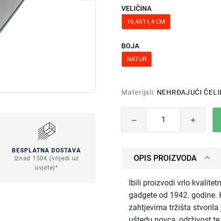
VELIČINA
16,4X11,4 CM
BOJA
NATUR
Materijali:
NEHRĐAJUĆI ČELI
BESPLATNA DOSTAVA
OPIS PROIZVODA
Iznad 150€ (vrijedi uz
uvjete)*
Ibili proizvodi vrlo kvalite
gadgete od 1942. godine. K
zahtjevima tržišta stvorila
uštedu novca, održivost t