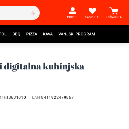
PROFIL
FAVORITI
KOŠARICA
TOL
BBQ
PIZZA
KAVA
VANJSKI PROGRAM
ni digitalna kuhinjska
fra:
IB631010
EAN:
8411922479867