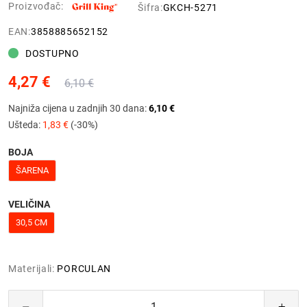
Proizvođač:
Šifra:
GKCH-5271
EAN:
3858885652152
DOSTUPNO
4,27 €
6,10 €
Najniža cijena u zadnjih 30 dana:
6,10 €
Ušteda:
1,83 €
(-30%)
BOJA
ŠARENA
VELIČINA
30,5 CM
Materijali:
PORCULAN