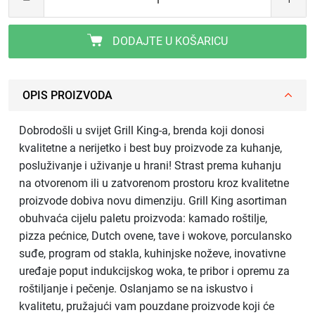
DODAJTE U KOŠARICU
OPIS PROIZVODA
Dobrodošli u svijet Grill King-a, brenda koji donosi
kvalitetne a nerijetko i best buy proizvode za kuhanje,
posluživanje i uživanje u hrani! Strast prema kuhanju
na otvorenom ili u zatvorenom prostoru kroz kvalitetne
proizvode dobiva novu dimenziju. Grill King asortiman
obuhvaća cijelu paletu proizvoda: kamado roštilje,
pizza pećnice, Dutch ovene, tave i wokove, porculansko
suđe, program od stakla, kuhinjske noževe, inovativne
uređaje poput indukcijskog woka, te pribor i opremu za
roštiljanje i pečenje. Oslanjamo se na iskustvo i
kvalitetu, pružajući vam pouzdane proizvode koji će