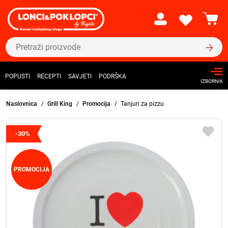
POPUSTI
RECEPTI
SAVJETI
PODRŠKA
IZBORNIK
Naslovnica
Grill King
Promocija
Tanjuri za pizzu
-30%
PROMOCIJA