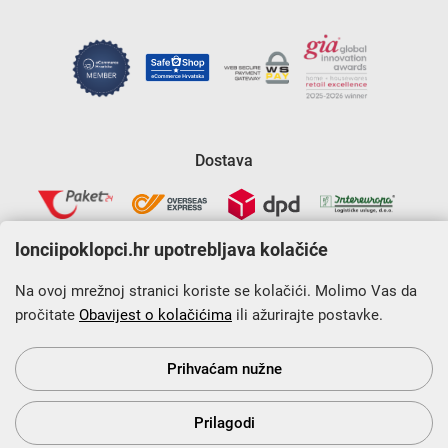
Dostava
lonciipoklopci.hr upotrebljava kolačiće
Na ovoj mrežnoj stranici koriste se kolačići. Molimo Vas da
pročitate
Obavijest o kolačićima
ili ažurirajte postavke.
Krajnji primatelj financijskog instrumenta sufinanciranog iz
Europskog fonda za regionalni razvoj u sklopu Operativnog
programa „Konkurentnost i kohezija”.
Prihvaćam nužne
Prilagodi
s Vama od 2014. godine!