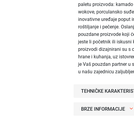
paletu proizvoda: kamado r
wokove, porculansko suđe,
inovativne uređaje poput i
roštiljanje i pečenje. Osla
pouzdane proizvode koji će
jeste li početnik ili iskusni
proizvodi dizajnirani su s
hrane i kuhanja, uz istovr
je Vaš pouzdan partner u s
u našu zajednicu zaljublje
TEHNIČKE KARAKTERIS
BRZE INFORMACIJE