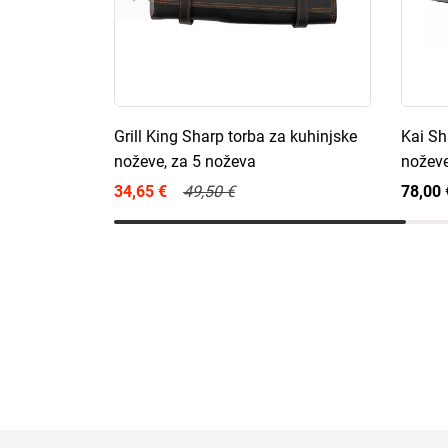
Grill King Sharp torba za kuhinjske
Kai Sh
noževe, za 5 noževa
nožev
34,65 €
49,50 €
78,00 