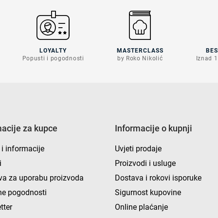
LOYALTY
MASTERCLASS
BE
Popusti i pogodnosti
by Roko Nikolić
Iznad 1
macije za kupce
Informacije o kupnji
 i informacije
Uvjeti prodaje
i
Proizvodi i usluge
va za uporabu proizvoda
Dostava i rokovi isporuke
e pogodnosti
Sigurnost kupovine
tter
Online plaćanje