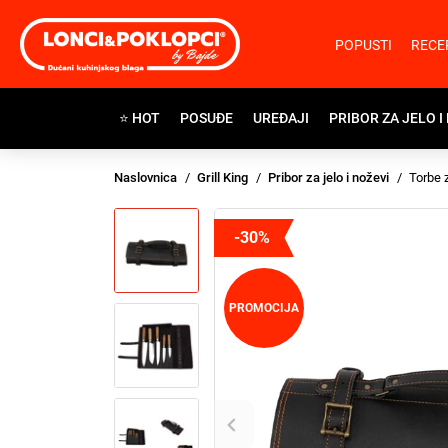
POPUSTI
RECE
⭐ HOT
POSUĐE
UREĐAJI
PRIBOR ZA JELO I
Naslovnica
Grill King
Pribor za jelo i noževi
Torbe 
-30%
PROMOCIJA