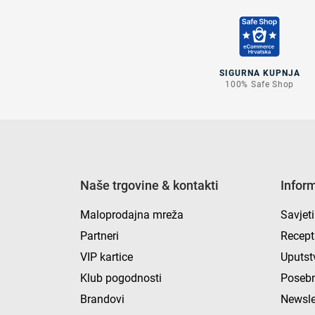
SIGURNA KUPNJA
100% Safe Shop
Naše trgovine & kontakti
Infor
Maloprodajna mreža
Savjeti
Partneri
Recept
VIP kartice
Uputst
Klub pogodnosti
Posebn
Brandovi
Newsle