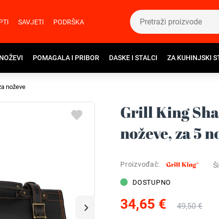
PTI
SAVJETI
PODRŠKA
 NOŽEVI
POMAGALA I PRIBOR
DASKE I STALCI
ZA KUHINJSKI S
za noževe
Grill King Sh
noževe, za 5 n
Proizvođač:
Ši
DOSTUPNO
34,65 €
49,50 €