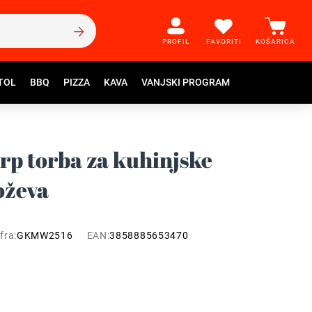
PROFIL
FAVORITI
KOŠARICA
TOL
BBQ
PIZZA
KAVA
VANJSKI PROGRAM
arp torba za kuhinjske
oževa
fra:
GKMW2516
EAN:
3858885653470