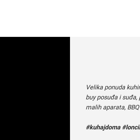
Velika ponuda kuhi
buy posuđa i suđa, 
malih aparata, BBQ
#kuhajdoma #loncii