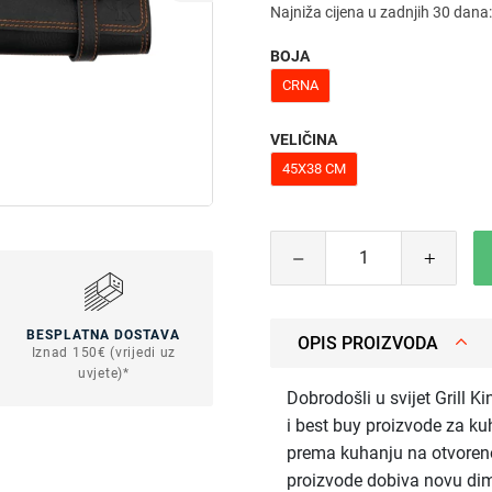
Najniža cijena u zadnjih 30 dana
BOJA
CRNA
VELIČINA
45X38 CM
BESPLATNA DOSTAVA
OPIS PROIZVODA
Iznad 150€ (vrijedi uz
uvjete)*
Dobrodošli u svijet Grill Ki
i best buy proizvode za kuh
prema kuhanju na otvoreno
proizvode dobiva novu dim