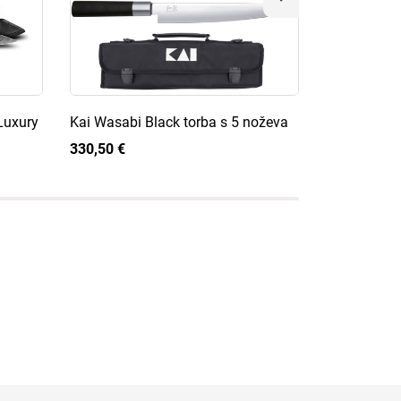
Luxury
Kai Wasabi Black torba s 5 noževa
Kai Shun Pr
Santoku no
330,50 €
264,00 €