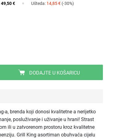
:
49,50 €
Ušteda:
14,85 €
(-30%)
DODAJTE U KOŠARICU
ng-a, brenda koji donosi kvalitetne a nerijetko
anje, posluživanje i uživanje u hrani! Strast
m ili u zatvorenom prostoru kroz kvalitetne
enziju. Grill King asortiman obuhvaća cijelu