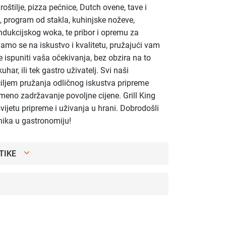
oštilje, pizza pećnice, Dutch ovene, tave i
 program od stakla, kuhinjske noževe,
ndukcijskog woka, te pribor i opremu za
njamo se na iskustvo i kvalitetu, pružajući vam
 ispuniti vaša očekivanja, bez obzira na to
 kuhar, ili tek gastro uživatelj. Svi naši
 ciljem pružanja odličnog iskustva pripreme
emeno zadržavanje povoljne cijene. Grill King
vijetu pripreme i uživanja u hrani. Dobrodošli
nika u gastronomiju!
TIKE