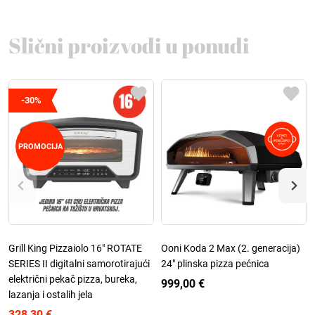
Slični proizvodi u ponudi
-30%
PROMOCIJA
Grill King Pizzaiolo 16" ROTATE
Ooni Koda 2 Max (2. generacija)
SERIES II digitalni samorotirajući
24" plinska pizza pećnica
električni pekač pizza, bureka,
999,00 €
lazanja i ostalih jela
328,30 €