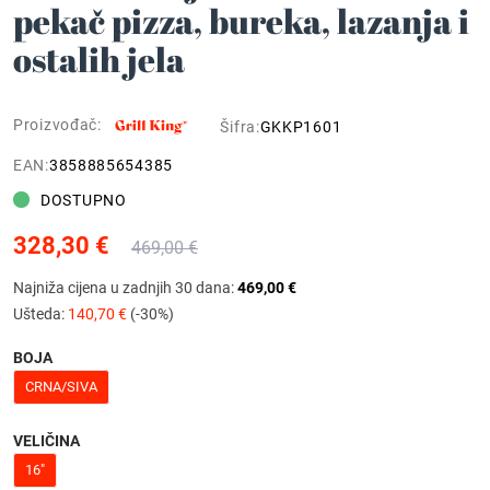
pekač pizza, bureka, lazanja i
ostalih jela
Proizvođač:
Šifra:
GKKP1601
EAN:
3858885654385
DOSTUPNO
328,30 €
469,00 €
Najniža cijena u zadnjih 30 dana:
469,00 €
Ušteda:
140,70 €
(-30%)
BOJA
CRNA/SIVA
VELIČINA
16"