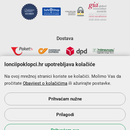
Dostava
lonciipoklopci.hr upotrebljava kolačiće
Na ovoj mrežnoj stranici koriste se kolačići. Molimo Vas da
pročitate
Obavijest o kolačićima
ili ažurirajte postavke.
Krajnji primatelj financijskog instrumenta sufinanciranog iz
Europskog fonda za regionalni razvoj u sklopu Operativnog
programa „Konkurentnost i kohezija”.
Prihvaćam nužne
Prilagodi
s Vama od 2014. godine!