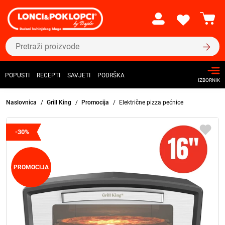
POPUSTI
RECEPTI
SAVJETI
PODRŠKA
IZBORNIK
Naslovnica
Grill King
Promocija
Električne pizza pećnice
-30%
PROMOCIJA