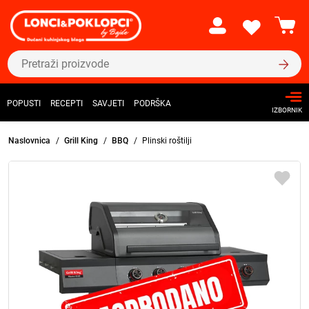
POPUSTI
RECEPTI
SAVJETI
PODRŠKA
IZBORNIK
Naslovnica
Grill King
BBQ
Plinski roštilji