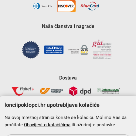
Naša članstva i nagrade
Dostava
lonciipoklopci.hr upotrebljava kolačiće
Na ovoj mrežnoj stranici koriste se kolačići. Molimo Vas da
pročitate
Obavijest o kolačićima
ili ažurirajte postavke.
Krajnji primatelj financijskog instrumenta sufinanciranog iz
Europskog fonda za regionalni razvoj u sklopu Operativnog