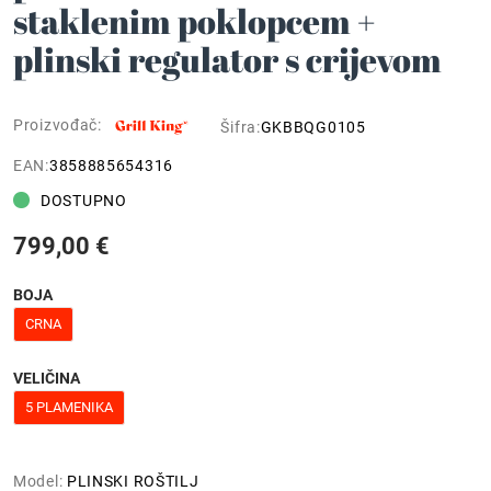
staklenim poklopcem +
plinski regulator s crijevom
Proizvođač:
Šifra:
GKBBQG0105
EAN:
3858885654316
DOSTUPNO
799,00 €
BOJA
CRNA
VELIČINA
5 PLAMENIKA
Model:
PLINSKI ROŠTILJ