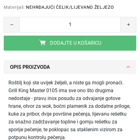
Materijali:
NEHRĐAJUĆI ČELIK/LIJEVANO ŽELJEZO
DODAJTE U KOŠARICU
OPIS PROIZVODA
Roštilj koji ste uvijek željeli, a niste ga mogli pronaći.
Grill King Master 0105 ima sve ono što drugima
nedostaje - pravu inox posudu za odvajanje gotove
hrane, otvor za wok, bočni plamenik za dodatne priloge,
kuke za pribor, dvije površine pečenja, lijevanu rešetku
za snažno zadržavanje topline i gornju rešetku za
sporije pečenje, te poklopac sa staklenim vizirom za
potpunu kontrolu pečenja.