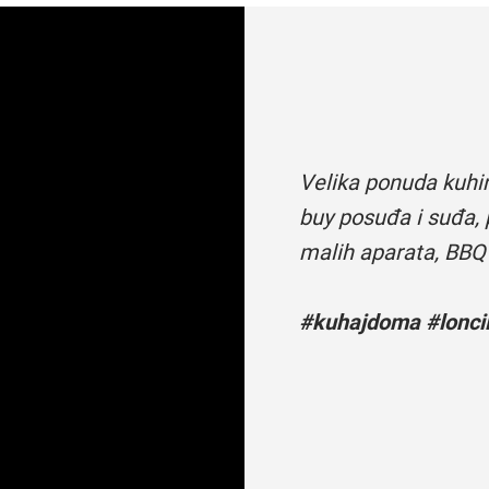
Velika ponuda kuhi
buy posuđa i suđa, 
malih aparata, BBQ
#kuhajdoma #loncii