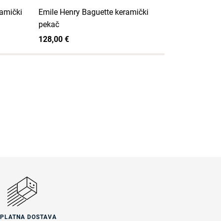
ramički
Emile Henry Baguette keramički
Emile Henry
pekač
keramički p
128,00 €
120,00 €
SPLATNA DOSTAVA