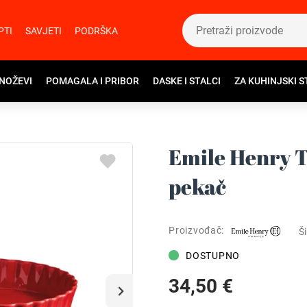
PTI
SAVJETI
PODRŠKA
 NOŽEVI
POMAGALA I PRIBOR
DASKE I STALCI
ZA KUHINJSKI S
Emile Henry T
pekač
Proizvođač:
Ši
DOSTUPNO
34,50 €