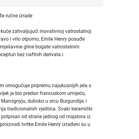
e ručne izrade
 kuće zahvaljujući inovativnoj vatrostalnoj
ravo i vrlo otporno, Emile Henry posuđe
 mješavine gline bogate vatrostalnim
ecepturi bez naftnih derivata i
m omogućuje pripremu najukusnijih jela s
ijek je bio predan francuskom umijeću,
u Marcignyju, duboko u srcu Burgundije, i
a tradicionalnih vještina. Svaki keramički
i potpisan od strane jednog od majstora iz
 proizvodi tvrtke Emile Henry izrađeni su u