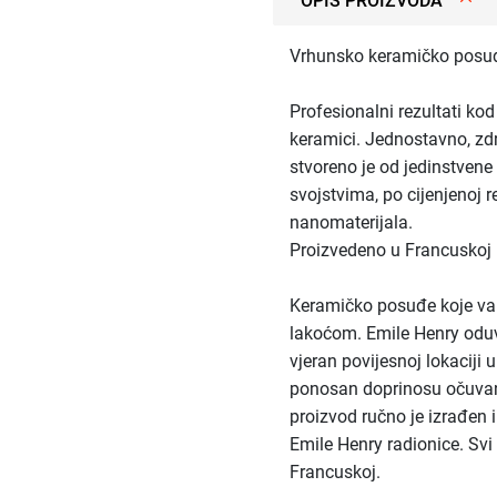
OPIS PROIZVODA
Vrhunsko keramičko posuđ
Profesionalni rezultati kod
keramici. Jednostavno, zd
stvoreno je od jedinstvene
svojstvima, po cijenjenoj r
nanomaterijala.
Proizvedeno u Francuskoj
Keramičko posuđe koje va
lakoćom. Emile Henry oduv
vjeran povijesnoj lokaciji 
ponosan doprinosu očuvanj
proizvod ručno je izrađen 
Emile Henry radionice. Svi
Francuskoj.