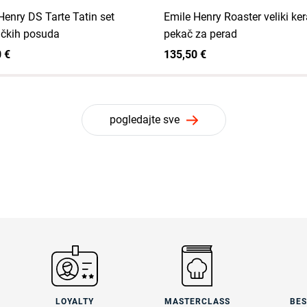
Henry DS Tarte Tatin set
Emile Henry Roaster veliki ke
čkih posuda
pekač za perad
 €
135,50 €
pogledajte sve
LOYALTY
MASTERCLASS
BE