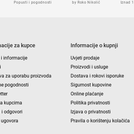
Popusti i pogodnosti
by Roko Nikolić
Iznad 1
macije za kupce
Informacije o kupnji
 i informacije
Uvjeti prodaje
i
Proizvodi i usluge
va za uporabu proizvoda
Dostava i rokovi isporuke
e pogodnosti
Sigurnost kupovine
tter
Online plaćanje
ka kupcima
Politika privatnosti
 i odgovori
Izjava o privatnosti
 ugovora
Pravila o korištenju kolačića