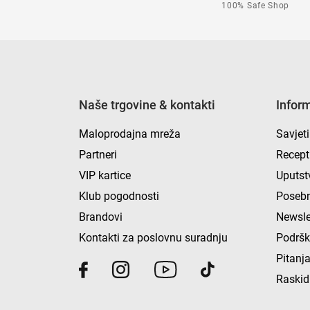
100% Safe Shop
Naše trgovine & kontakti
Infor
Maloprodajna mreža
Savjeti
Partneri
Recept
VIP kartice
Uputst
Klub pogodnosti
Posebn
Brandovi
Newsle
Kontakti za poslovnu suradnju
Podrš
Pitanja
Raskid