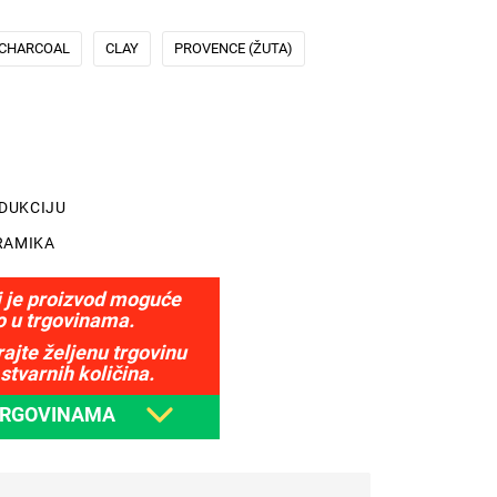
CHARCOAL
CLAY
PROVENCE (ŽUTA)
NDUKCIJU
RAMIKA
j je proizvod moguće
o u trgovinama.
ajte željenu trgovinu
stvarnih količina.
TRGOVINAMA