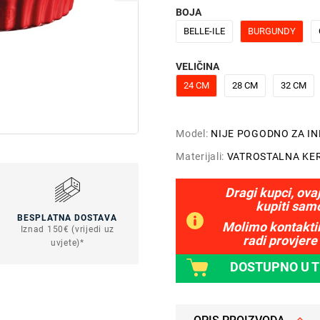
BOJA
BELLE-ILE
BURGUNDY
VELIČINA
24 CM
28 CM
32 CM
Model:
NIJE POGODNO ZA I
Materijali:
VATROSTALNA KE
Dragi kupci, ova
kupiti sam
BESPLATNA DOSTAVA
Molimo kontaktir
Iznad 150€ (vrijedi uz
radi provjere 
uvjete)*
DOSTUPNO U 