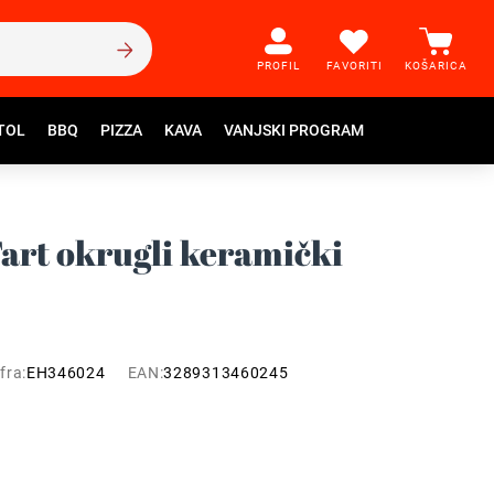
PROFIL
FAVORITI
KOŠARICA
TOL
BBQ
PIZZA
KAVA
VANJSKI PROGRAM
art okrugli keramički
fra:
EH346024
EAN:
3289313460245