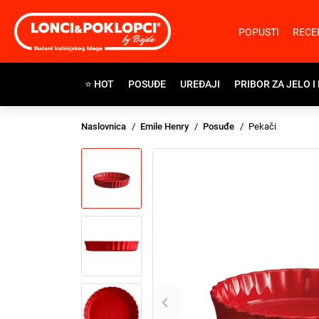
POPUSTI
RECE
⭐ HOT
POSUĐE
UREĐAJI
PRIBOR ZA JELO I
Naslovnica
Emile Henry
Posuđe
Pekači