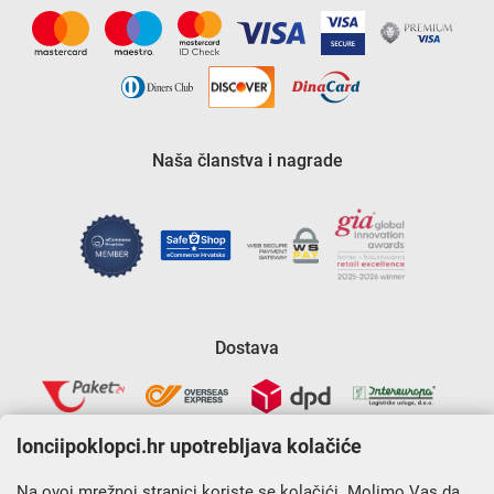
Naša članstva i nagrade
Dostava
lonciipoklopci.hr upotrebljava kolačiće
Na ovoj mrežnoj stranici koriste se kolačići. Molimo Vas da