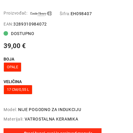
Proizvođač:
Šifra:
EH098407
EAN:
3289310984072
DOSTUPNO
39,00 €
BOJA
OPALE
VELIČINA
17 CM/0,55 L
Model:
NIJE POGODNO ZA INDUKCIJU
Materijali:
VATROSTALNA KERAMIKA