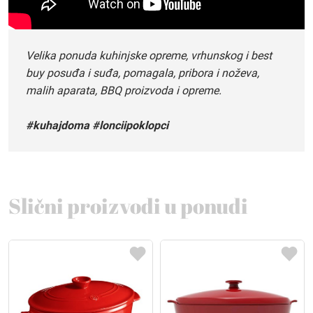
Velika ponuda kuhinjske opreme, vrhunskog i best
buy posuđa i suđa, pomagala, pribora i noževa,
malih aparata, BBQ proizvoda i opreme.
#kuhajdoma #lonciipoklopci
Slični proizvodi u ponudi