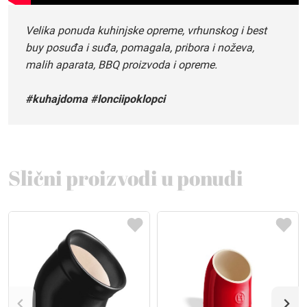
Velika ponuda kuhinjske opreme, vrhunskog i best
buy posuđa i suđa, pomagala, pribora i noževa,
malih aparata, BBQ proizvoda i opreme.
#kuhajdoma #lonciipoklopci
Slični proizvodi u ponudi