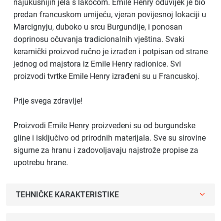
najukusnijih jela s lakoćom. Emile Henry oduvijek je bio
predan francuskom umijeću, vjeran povijesnoj lokaciji u
Marcignyju, duboko u srcu Burgundije, i ponosan
doprinosu očuvanja tradicionalnih vještina. Svaki
keramički proizvod ručno je izrađen i potpisan od strane
jednog od majstora iz Emile Henry radionice. Svi
proizvodi tvrtke Emile Henry izrađeni su u Francuskoj.
Prije svega zdravlje!
Proizvodi Emile Henry proizvedeni su od burgundske
gline i isključivo od prirodnih materijala. Sve su sirovine
sigurne za hranu i zadovoljavaju najstrože propise za
upotrebu hrane.
TEHNIČKE KARAKTERISTIKE