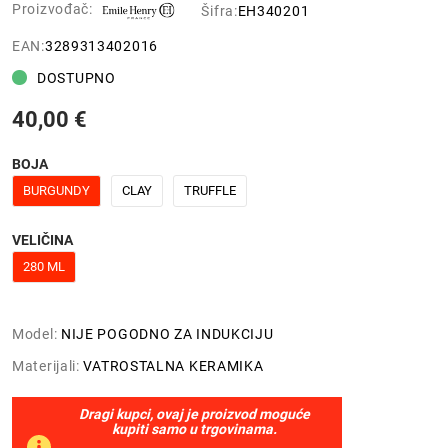
Proizvođač:
Šifra:
EH340201
EAN:
3289313402016
DOSTUPNO
40,00 €
BOJA
BURGUNDY
CLAY
TRUFFLE
VELIČINA
280 ML
Model:
NIJE POGODNO ZA INDUKCIJU
Materijali:
VATROSTALNA KERAMIKA
Dragi kupci, ovaj je proizvod moguće
kupiti samo u trgovinama.