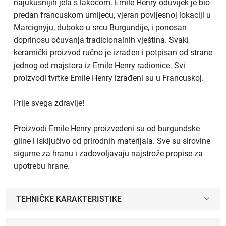
najukusnijih jela s lakoćom. Emile Henry oduvijek je bio
predan francuskom umijeću, vjeran povijesnoj lokaciji u
Marcignyju, duboko u srcu Burgundije, i ponosan
doprinosu očuvanja tradicionalnih vještina. Svaki
keramički proizvod ručno je izrađen i potpisan od strane
jednog od majstora iz Emile Henry radionice. Svi
proizvodi tvrtke Emile Henry izrađeni su u Francuskoj.
Prije svega zdravlje!
Proizvodi Emile Henry proizvedeni su od burgundske
gline i isključivo od prirodnih materijala. Sve su sirovine
sigurne za hranu i zadovoljavaju najstrože propise za
upotrebu hrane.
TEHNIČKE KARAKTERISTIKE