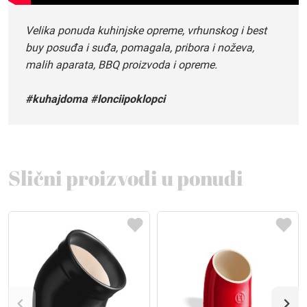
Velika ponuda kuhinjske opreme, vrhunskog i best
buy posuđa i suđa, pomagala, pribora i noževa,
malih aparata, BBQ proizvoda i opreme.
#kuhajdoma #lonciipoklopci
Slični proizvodi u ponudi