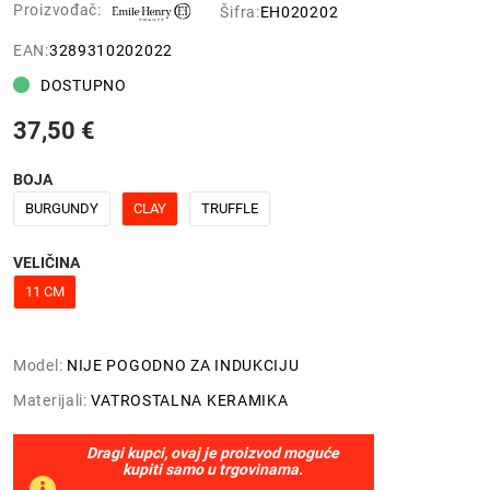
Proizvođač:
Šifra:
EH020202
EAN:
3289310202022
DOSTUPNO
37,50 €
BOJA
BURGUNDY
CLAY
TRUFFLE
VELIČINA
11 CM
Model:
NIJE POGODNO ZA INDUKCIJU
Materijali:
VATROSTALNA KERAMIKA
Dragi kupci, ovaj je proizvod moguće
kupiti samo u trgovinama.