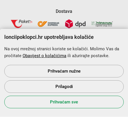
Dostava
lonciipoklopci.hr upotrebljava kolačiće
Na ovoj mrežnoj stranici koriste se kolačići. Molimo Vas da
pročitate
Obavijest o kolačićima
ili ažurirajte postavke.
Krajnji primatelj financijskog instrumenta sufinanciranog iz
Europskog fonda za regionalni razvoj u sklopu Operativnog
programa „Konkurentnost i kohezija”.
Prihvaćam nužne
Prilagodi
s Vama od 2014. godine!
Prihvaćam sve