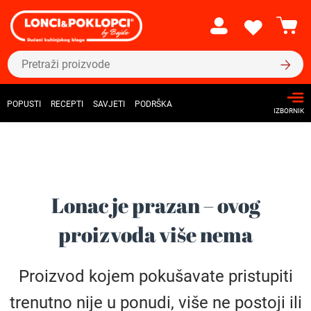
POPUSTI
RECEPTI
SAVJETI
PODRŠKA
IZBORNIK
Lonac je prazan – ovog
proizvoda više nema
Proizvod kojem pokušavate pristupiti
trenutno nije u ponudi, više ne postoji ili