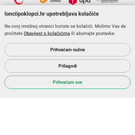
lonciipoklopci.hr upotrebljava kolačiće
Na ovoj mrežnoj stranici koriste se kolačići. Molimo Vas da
pročitate
Obavijest o kolačićima
ili ažurirajte postavke.
Krajnji primatelj financijskog instrumenta sufinanciranog iz
Europskog fonda za regionalni razvoj u sklopu Operativnog
programa „Konkurentnost i kohezija”.
Prihvaćam nužne
Prilagodi
s Vama od 2014. godine!
Prihvaćam sve