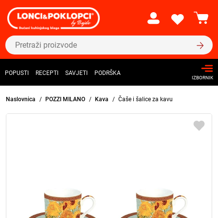
POPUSTI
RECEPTI
SAVJETI
PODRŠKA
IZBORNIK
Naslovnica
POZZI MILANO
Kava
Čaše i šalice za kavu