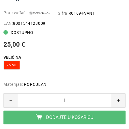
Proizvođač:
Šifra:
R0169#VAN1
EAN:
8001544128009
DOSTUPNO
25,00 €
VELIČINA
75 ML
Materijali:
PORCULAN
DODAJTE U KOŠARICU