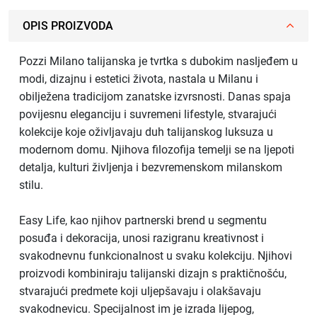
OPIS PROIZVODA
Pozzi Milano talijanska je tvrtka s dubokim nasljeđem u
modi, dizajnu i estetici života, nastala u Milanu i
obilježena tradicijom zanatske izvrsnosti. Danas spaja
povijesnu eleganciju i suvremeni lifestyle, stvarajući
kolekcije koje oživljavaju duh talijanskog luksuza u
modernom domu. Njihova filozofija temelji se na ljepoti
detalja, kulturi življenja i bezvremenskom milanskom
stilu.
Easy Life, kao njihov partnerski brend u segmentu
posuđa i dekoracija, unosi razigranu kreativnost i
svakodnevnu funkcionalnost u svaku kolekciju. Njihovi
proizvodi kombiniraju talijanski dizajn s praktičnošću,
stvarajući predmete koji uljepšavaju i olakšavaju
svakodnevicu. Specijalnost im je izrada lijepog,