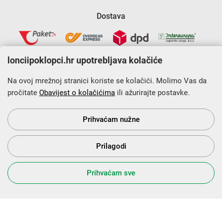
Dostava
lonciipoklopci.hr upotrebljava kolačiće
Na ovoj mrežnoj stranici koriste se kolačići. Molimo Vas da
pročitate
Obavijest o kolačićima
ili ažurirajte postavke.
Krajnji primatelj financijskog instrumenta sufinanciranog iz
Europskog fonda za regionalni razvoj u sklopu Operativnog
programa „Konkurentnost i kohezija”.
Prihvaćam nužne
Prilagodi
s Vama od 2014. godine!
Prihvaćam sve