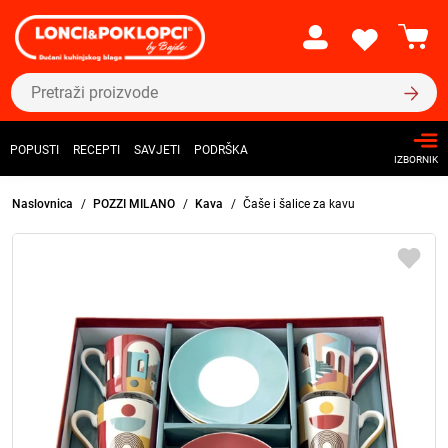
POPUSTI
RECEPTI
SAVJETI
PODRŠKA
IZBORNIK
Naslovnica
POZZI MILANO
Kava
Čaše i šalice za kavu