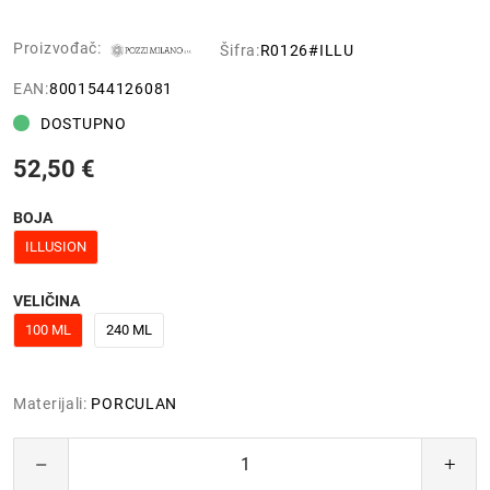
Proizvođač:
Šifra:
R0126#ILLU
EAN:
8001544126081
DOSTUPNO
52,50 €
BOJA
ILLUSION
VELIČINA
100 ML
240 ML
Materijali:
PORCULAN