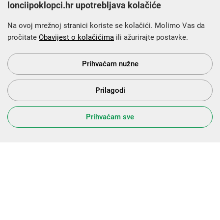
lonciipoklopci.hr upotrebljava kolačiće
Na ovoj mrežnoj stranici koriste se kolačići. Molimo Vas da
pročitate
Obavijest o kolačićima
ili ažurirajte postavke.
Krajnji primatelj financijskog instrumenta sufinanciranog iz
Europskog fonda za regionalni razvoj u sklopu Operativnog
programa „Konkurentnost i kohezija”.
Prihvaćam nužne
Prilagodi
s Vama od 2014. godine!
Prihvaćam sve