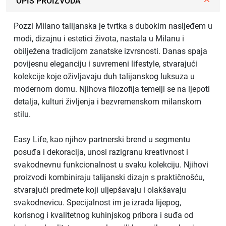
OPIS PROIZVODA
Pozzi Milano talijanska je tvrtka s dubokim nasljeđem u
modi, dizajnu i estetici života, nastala u Milanu i
obilježena tradicijom zanatske izvrsnosti. Danas spaja
povijesnu eleganciju i suvremeni lifestyle, stvarajući
kolekcije koje oživljavaju duh talijanskog luksuza u
modernom domu. Njihova filozofija temelji se na ljepoti
detalja, kulturi življenja i bezvremenskom milanskom
stilu.
Easy Life, kao njihov partnerski brend u segmentu
posuđa i dekoracija, unosi razigranu kreativnost i
svakodnevnu funkcionalnost u svaku kolekciju. Njihovi
proizvodi kombiniraju talijanski dizajn s praktičnošću,
stvarajući predmete koji uljepšavaju i olakšavaju
svakodnevicu. Specijalnost im je izrada lijepog,
korisnog i kvalitetnog kuhinjskog pribora i suđa od