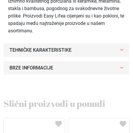
iznimno kvalitetnog porculana ili keramike, melamina,
stakla i bambusa, pogodnog za svakodnevne životne
prilike. Proizvodi Easy Lifea cijenjeni su i kao pokloni, te
spadaju među najtraženije proizvode u našem
asortimanu.
TEHNIČKE KARAKTERISTIKE
BRZE INFORMACIJE
Slični proizvodi u ponudi