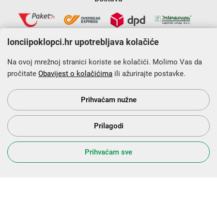
lonciipoklopci.hr upotrebljava kolačiće
Na ovoj mrežnoj stranici koriste se kolačići. Molimo Vas da
pročitate
Obavijest o kolačićima
ili ažurirajte postavke.
Krajnji primatelj financijskog instrumenta sufinanciranog iz
Europskog fonda za regionalni razvoj u sklopu Operativnog
programa „Konkurentnost i kohezija”.
Prihvaćam nužne
Prilagodi
s Vama od 2014. godine!
Prihvaćam sve