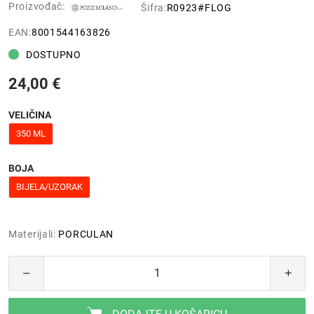
Proizvođač:
Šifra:
R0923#FLOG
EAN:
8001544163826
DOSTUPNO
24,00 €
VELIČINA
350 ML
BOJA
BIJELA/UZORAK
Materijali:
PORCULAN