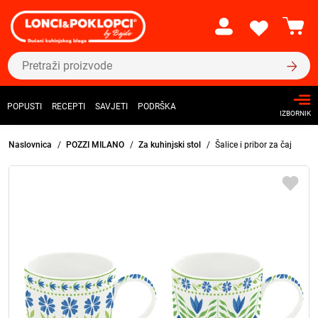
POPUSTI
RECEPTI
SAVJETI
PODRŠKA
IZBORNIK
Naslovnica
POZZI MILANO
Za kuhinjski stol
Šalice i pribor za čaj