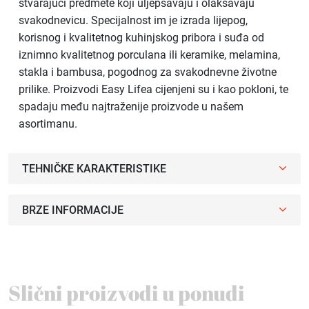
stvarajući predmete koji uljepšavaju i olakšavaju
svakodnevicu. Specijalnost im je izrada lijepog,
korisnog i kvalitetnog kuhinjskog pribora i suđa od
iznimno kvalitetnog porculana ili keramike, melamina,
stakla i bambusa, pogodnog za svakodnevne životne
prilike. Proizvodi Easy Lifea cijenjeni su i kao pokloni, te
spadaju među najtraženije proizvode u našem
asortimanu.
TEHNIČKE KARAKTERISTIKE
BRZE INFORMACIJE
Slični proizvodi u ponudi