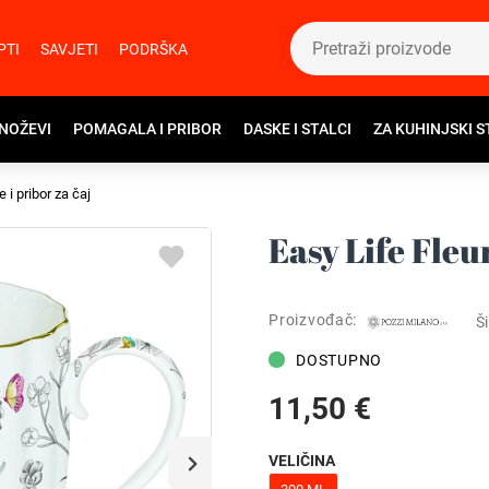
PTI
SAVJETI
PODRŠKA
 NOŽEVI
POMAGALA I PRIBOR
DASKE I STALCI
ZA KUHINJSKI S
e i pribor za čaj
Easy Life Fleur
Proizvođač:
Ši
DOSTUPNO
11,50 €
VELIČINA