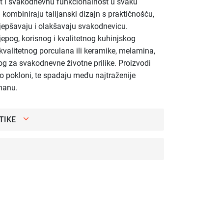
st i svakodnevnu funkcionalnost u svaku
i kombiniraju talijanski dizajn s praktičnošću,
ljepšavaju i olakšavaju svakodnevicu.
ijepog, korisnog i kvalitetnog kuhinjskog
kvalitetnog porculana ili keramike, melamina,
g za svakodnevne životne prilike. Proizvodi
ao pokloni, te spadaju među najtraženije
manu.
TIKE