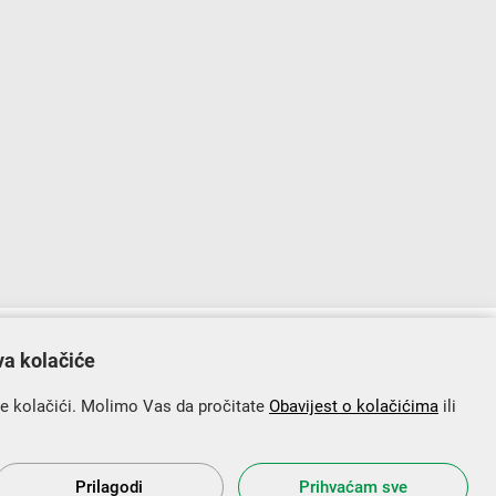
lopu Operativnog programa „Konkurentnost i kohezija”.
va kolačiće
se kolačići. Molimo Vas da pročitate
Obavijest o kolačićima
ili
Prilagodi
Prihvaćam sve