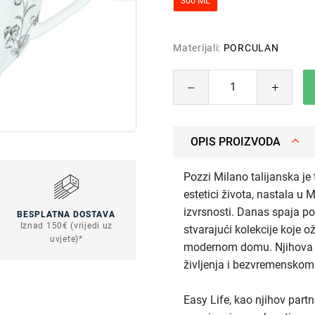
300 ML
Materijali:
PORCULAN
OPIS PROIZVODA
Pozzi Milano talijanska je
estetici života, nastala u 
izvrsnosti. Danas spaja pov
BESPLATNA DOSTAVA
Iznad 150€ (vrijedi uz
stvarajući kolekcije koje o
uvjete)*
modernom domu. Njihova filo
življenja i bezvremenskom
Easy Life, kao njihov part