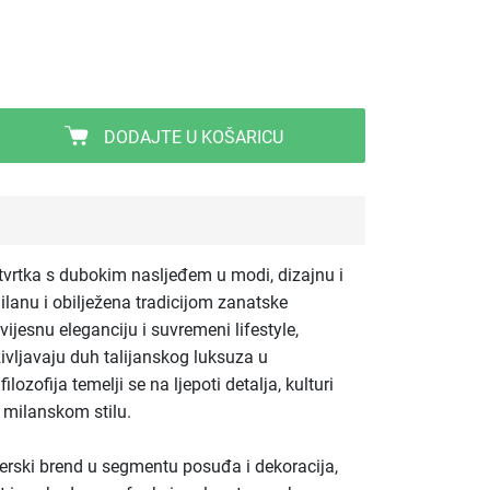
DODAJTE U KOŠARICU
 tvrtka s dubokim nasljeđem u modi, dizajnu i
Milanu i obilježena tradicijom zanatske
ijesnu eleganciju i suvremeni lifestyle,
življavaju duh talijanskog luksuza u
zofija temelji se na ljepoti detalja, kulturi
 milanskom stilu.
nerski brend u segmentu posuđa i dekoracija,