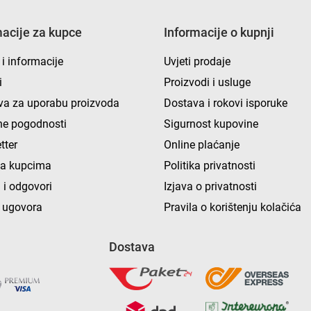
macije za kupce
Informacije o kupnji
 i informacije
Uvjeti prodaje
i
Proizvodi i usluge
va za uporabu proizvoda
Dostava i rokovi isporuke
e pogodnosti
Sigurnost kupovine
tter
Online plaćanje
ka kupcima
Politika privatnosti
 i odgovori
Izjava o privatnosti
 ugovora
Pravila o korištenju kolačića
Dostava