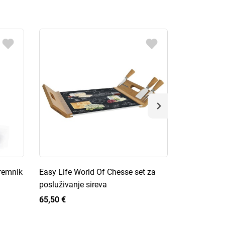
premnik
Easy Life World Of Chesse set za
Easy Life K
posluživanje sireva
kuhinjskog 
65,50 €
65,50 €