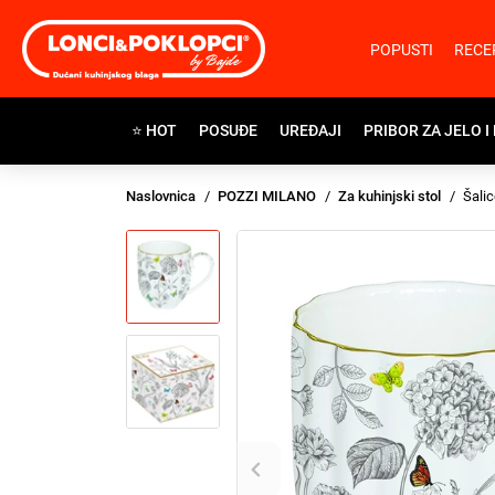
POPUSTI
RECE
⭐ HOT
POSUĐE
UREĐAJI
PRIBOR ZA JELO I
Naslovnica
POZZI MILANO
Za kuhinjski stol
Šalic