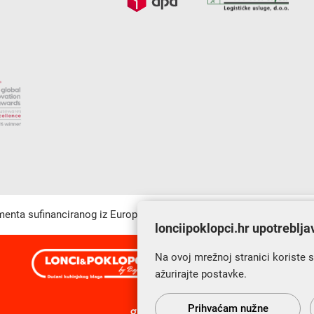
umenta sufinanciranog iz Europskog fonda za regionalni razvoj u sk
lonciipoklopci.hr upotreblja
Na ovoj mrežnoj stranici koriste 
s Vama od 2014. godine!
ažurirajte postavke.
Prihvaćam nužne