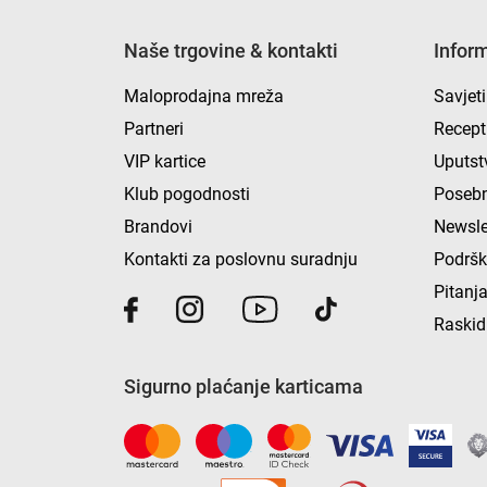
Naše trgovine & kontakti
Infor
Maloprodajna mreža
Savjeti
Partneri
Recept
VIP kartice
Uputst
Klub pogodnosti
Posebn
Brandovi
Newsle
Kontakti za poslovnu suradnju
Podrš
Pitanja
Raskid
Sigurno plaćanje karticama