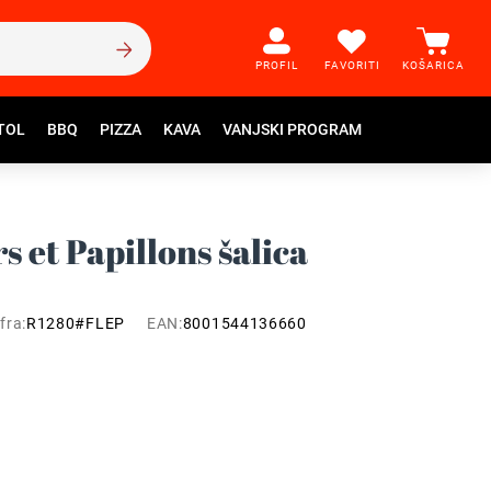
PROFIL
FAVORITI
KOŠARICA
TOL
BBQ
PIZZA
KAVA
VANJSKI PROGRAM
s et Papillons šalica
fra:
R1280#FLEP
EAN:
8001544136660