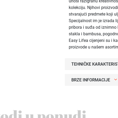
unosi razigranu kreativno
kolekciju. Njihovi proizvod
stvarajući predmete koji u
Specijalnost im je izrada l
pribora i suđa od iznimno 
stakla i bambusa, pogodno
Easy Lifea cijenjeni su i k
proizvode u našem asorti
TEHNIČKE KARAKTERIS
BRZE INFORMACIJE
vodi u ponudi