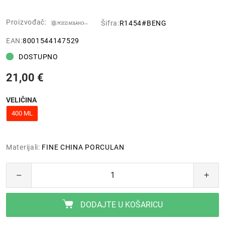
Proizvođač:
Šifra:
R1454#BENG
EAN:
8001544147529
DOSTUPNO
21,00 €
VELIČINA
400 ML
Materijali:
FINE CHINA PORCULAN
DODAJTE U KOŠARICU