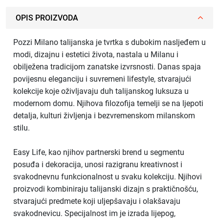
OPIS PROIZVODA
Pozzi Milano talijanska je tvrtka s dubokim nasljeđem u
modi, dizajnu i estetici života, nastala u Milanu i
obilježena tradicijom zanatske izvrsnosti. Danas spaja
povijesnu eleganciju i suvremeni lifestyle, stvarajući
kolekcije koje oživljavaju duh talijanskog luksuza u
modernom domu. Njihova filozofija temelji se na ljepoti
detalja, kulturi življenja i bezvremenskom milanskom
stilu.
Easy Life, kao njihov partnerski brend u segmentu
posuđa i dekoracija, unosi razigranu kreativnost i
svakodnevnu funkcionalnost u svaku kolekciju. Njihovi
proizvodi kombiniraju talijanski dizajn s praktičnošću,
stvarajući predmete koji uljepšavaju i olakšavaju
svakodnevicu. Specijalnost im je izrada lijepog,