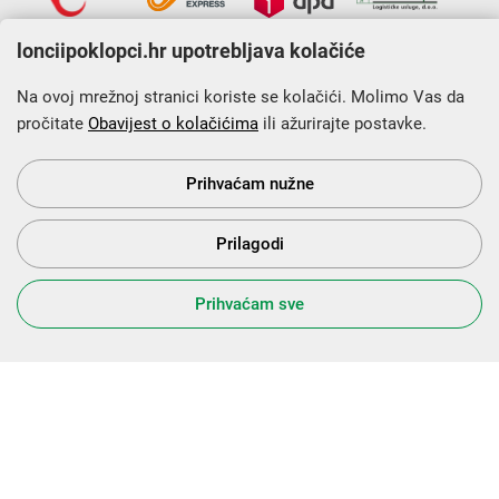
lonciipoklopci.hr upotrebljava kolačiće
Na ovoj mrežnoj stranici koriste se kolačići. Molimo Vas da
pročitate
Obavijest o kolačićima
ili ažurirajte postavke.
Krajnji primatelj financijskog instrumenta sufinanciranog iz
Europskog fonda za regionalni razvoj u sklopu Operativnog
programa „Konkurentnost i kohezija”.
Prihvaćam nužne
Prilagodi
s Vama od 2014. godine!
Prihvaćam sve