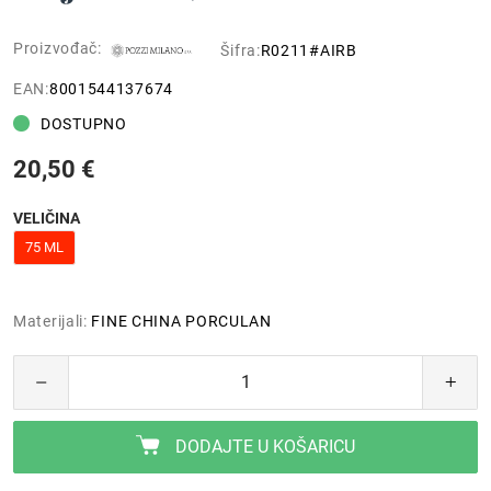
Proizvođač:
Šifra:
R0211#AIRB
EAN:
8001544137674
DOSTUPNO
20,50 €
VELIČINA
75 ML
Materijali:
FINE CHINA PORCULAN
DODAJTE U KOŠARICU