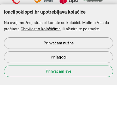
lonciipoklopci.hr upotrebljava kolačiće
Na ovoj mrežnoj stranici koriste se kolačići. Molimo Vas da
pročitate
Obavijest o kolačićima
ili ažurirajte postavke.
Krajnji primatelj financijskog instrumenta sufinanciranog iz
Europskog fonda za regionalni razvoj u sklopu Operativnog
programa „Konkurentnost i kohezija”.
Prihvaćam nužne
Prilagodi
s Vama od 2014. godine!
Prihvaćam sve