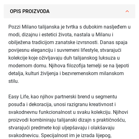
OPIS PROIZVODA
Pozzi Milano talijanska je tvrtka s dubokim nasljeđem u
modi, dizajnu i estetici života, nastala u Milanu i
obilježena tradicijom zanatske izvrsnosti. Danas spaja
povijesnu eleganciju i suvremeni lifestyle, stvarajući
kolekcije koje oživljavaju duh talijanskog luksuza u
modernom domu. Njihova filozofija temelji se na ljepoti
detalja, kulturi življenja i bezvremenskom milanskom
stilu.
Easy Life, kao njihov partnerski brend u segmentu
posuđa i dekoracija, unosi razigranu kreativnost i
svakodnevnu funkcionalnost u svaku kolekciju. Njihovi
proizvodi kombiniraju talijanski dizajn s praktičnošću,
stvarajući predmete koji uljepšavaju i olakšavaju
svakodnevicu. Specijalnost im je izrada lijepog,