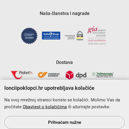
Naša članstva i nagrade
Dostava
lonciipoklopci.hr upotrebljava kolačiće
Na ovoj mrežnoj stranici koriste se kolačići. Molimo Vas da
pročitate
Obavijest o kolačićima
ili ažurirajte postavke.
Krajnji primatelj financijskog instrumenta sufinanciranog iz
Europskog fonda za regionalni razvoj u sklopu Operativnog
programa „Konkurentnost i kohezija”.
Prihvaćam nužne