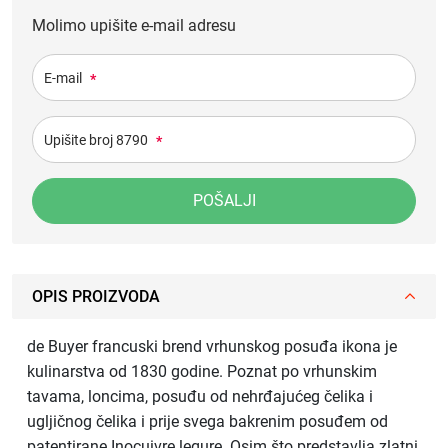
Molimo upišite e-mail adresu
E-mail
*
Upišite broj 8790
*
POŠALJI
OPIS PROIZVODA
de Buyer francuski brend vrhunskog posuđa ikona je
kulinarstva od 1830 godine. Poznat po vrhunskim
tavama, loncima, posuđu od nehrđajućeg čelika i
ugljičnog čelika i prije svega bakrenim posuđem od
patentirane Inocuivre legure. Osim što predstavlja zlatni