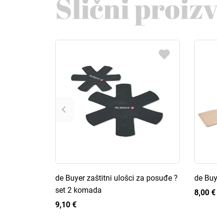
Slični proiz
de Buyer zaštitni ulošci za posuđe ?
de Buy
set 2 komada
8,00 €
9,10 €