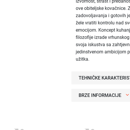
Izvornost, strast i predano
ove obiteljske kovačnice. 
zadovoljavanja i gotovih je
žele vratiti kontrolu nad 
emocijom. Koncept kuhanja 
filozofije izrade vrhunsko
svoja iskustva sa zahtjev
jedinstvenom ambicijom p
užitka.
TEHNIČKE KARAKTERIS
BRZE INFORMACIJE