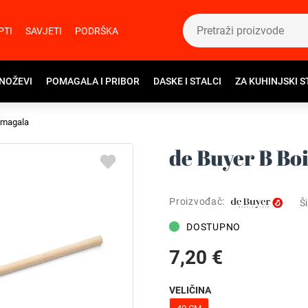
PTI
SAVJETI
PODRŠKA
 NOŽEVI
POMAGALA I PRIBOR
DASKE I STALCI
ZA KUHINJSKI S
omagala
de Buyer B Bo
Proizvođač:
Ši
DOSTUPNO
7,20 €
VELIČINA