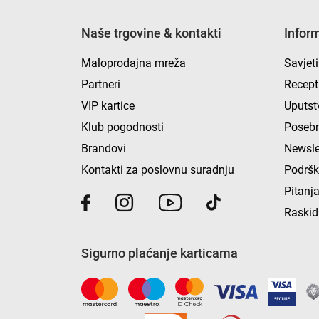
Naše trgovine & kontakti
Infor
Maloprodajna mreža
Savjeti
Partneri
Recept
VIP kartice
Uputst
Klub pogodnosti
Posebn
Brandovi
Newsle
Kontakti za poslovnu suradnju
Podrš
Pitanja
Raskid
Sigurno plaćanje karticama