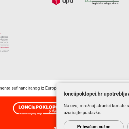
umenta sufinanciranog iz Europskog fonda za regionalni razvoj u sk
lonciipoklopci.hr upotreblja
Na ovoj mrežnoj stranici koriste 
s Vama od 2014. godine!
ažurirajte postavke.
Prihvaćam nužne