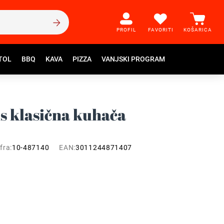
PROFIL
FAVORITI
KOŠARICA
TOL
BBQ
KAVA
PIZZA
VANJSKI PROGRAM
is klasična kuhača
fra:
10-487140
EAN:
3011244871407