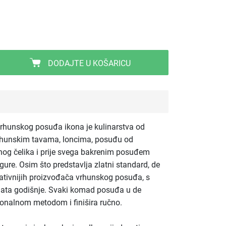
DODAJTE U KOŠARICU
vrhunskog posuđa ikona je kulinarstva od
rhunskim tavama, loncima, posuđu od
čnog čelika i prije svega bakrenim posuđem
gure. Osim što predstavlja zlatni standard, de
vativnijih proizvođača vrhunskog posuđa, s
nata godišnje. Svaki komad posuđa u de
ionalnom metodom i finišira ručno.