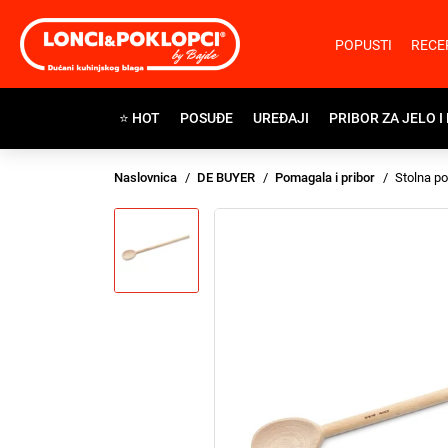
POPUSTI
RECE
⭐ HOT
POSUĐE
UREĐAJI
PRIBOR ZA JELO I
Naslovnica
DE BUYER
Pomagala i pribor
Stolna p