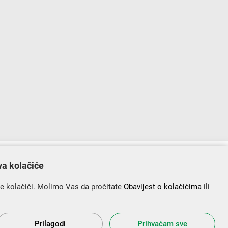
lopu Operativnog programa „Konkurentnost i kohezija”.
va kolačiće
se kolačići. Molimo Vas da pročitate
Obavijest o kolačićima
ili
Prilagodi
Prihvaćam sve