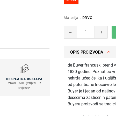
40 CM
Materijali:
DRVO
OPIS PROIZVODA
de Buyer francuski brend 
1830 godine. Poznat po v
nehrđajućeg čelika i uglji
BESPLATNA DOSTAVA
Iznad 150€ (vrijedi uz
od patentirane Inocuivre le
uvjete)*
Buyer je i jedan od najino
desecima zaštićenih pate
Buyeru proizvodi se tradic