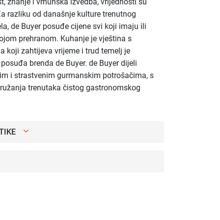
st, znanje i vrhunska izvedba, vrijednosti su
Za razliku od današnje kulture trenutnog
la, de Buyer posuđe cijene svi koji imaju ili
svojom prehranom. Kuhanje je vještina s
koji zahtijeva vrijeme i trud temelj je
g posuđa brenda de Buyer. de Buyer dijeli
nim i strastvenim gurmanskim potrošačima, s
ružanja trenutaka čistog gastronomskog
TIKE