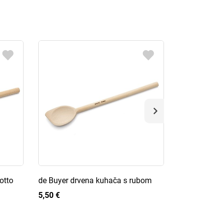
otto
de Buyer drvena kuhača s rubom
de Buyer B 
5,50 €
5,30 €